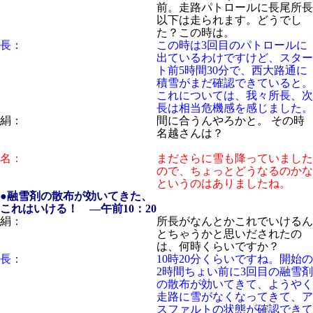
前。走路パトロールに長尾所長
以下は走られます。どうでし
た？この時は。
長：
この時は3回目のパトロールに
出ているわけですけど、スター
ト前5時間30分で、西大路通に
積雪がまだ確認できていると。
これについては、我々所長、次
長は相当危機感を感じました。
絹：
間に合うんやろかと。 その時
名越さんは？
名：
まださらに雪も降っていました
ので、ちょっとどうなるのかな
というのはありましたね。
●融雪剤の散布が効いてきた、
これはいける！ ―午前10：20
絹：
所長がなんとかこれでいけるん
とちゃうかと思いだされたの
は、何時くらいですか？
長：
10時20分くらいですね。開始の
2時間ちょい前に3回目の融雪剤
の散布が効いてきて、ようやく
走路に雪がなくなってきて、ア
スファルトの状態が確認できて