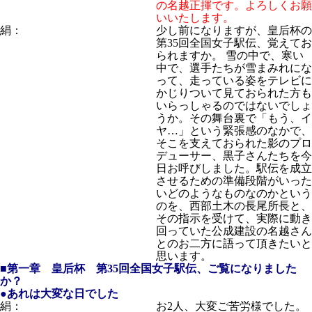
の名越正揮です。よろしくお願
いいたします。
絹：
少し前になりますが、皇后杯の
第35回全国女子駅伝、覚えてお
られますか。 雪の中で、寒い
中で、選手たちが雪まみれにな
って、走っている姿をテレビに
かじりついて見ておられた方も
いらっしゃるのではないでしょ
うか。その舞台裏で「もう、イ
ヤ…」という緊張感のなかで、
そこを支えておられた影のプロ
デューサー、黒子さんたちを今
日お呼びしました。駅伝を成立
させるための準備段階がいった
いどのようなものなのかという
のを、西部土木の長尾所長と、
その指示を受けて、実際に動き
回っていた公成建設の名越さん
とのお二方に語って頂きたいと
思います。
■第一章 皇后杯 第35回全国女子駅伝、ご覧になりました
か？
●あれは大変な日でした
絹：
お2人、大変ご苦労様でした。