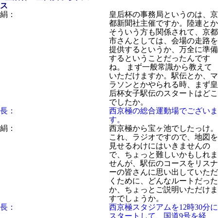
ス
絹：
皇后杯の事務局というのは、京
都新聞社主催ですか。陸連とか
そういう方も関係されて、京都
市さんとしては、会場の走路を
提供するというか、万全に準備
するということだったんです
ね。 まず一般常識から教えて
いただけますか。駅伝とか、マ
ラソンとかやられる時、まず皇
后杯女子駅伝のスタートはどこ
でしたか。
長：
西京極の総合運動場でございま
す。
絹：
西京極から宝ヶ池でしたっけ。
これ、ラジオですので、地図を
見せるわけにはいきませんの
で、ちょっと難しいかもしれま
せんが、駅伝のコースをリスナ
ーの皆さんに思い出していただ
くために、どんなルートだった
か、ちょっとご説明いただけま
すでしょうか。
長：
西京極スタジアムを12時30分に
スタートして、国道9号を経