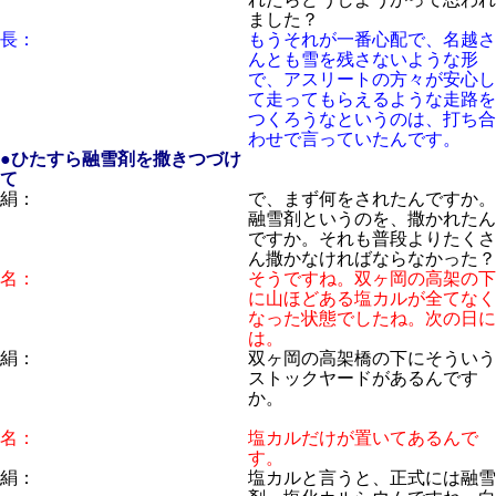
ました？
長：
もうそれが一番心配で、名越さ
んとも雪を残さないような形
で、アスリートの方々が安心し
て走ってもらえるような走路を
つくろうなというのは、打ち合
わせで言っていたんです。
●ひたすら融雪剤を撒きつづけ
て
絹：
で、まず何をされたんですか。
融雪剤というのを、撒かれたん
ですか。それも普段よりたくさ
ん撒かなければならなかった？
名：
そうですね。双ヶ岡の高架の下
に山ほどある塩カルが全てなく
なった状態でしたね。次の日に
は。
絹：
双ヶ岡の高架橋の下にそういう
ストックヤードがあるんです
か。
名：
塩カルだけが置いてあるんで
す。
絹：
塩カルと言うと、正式には融雪