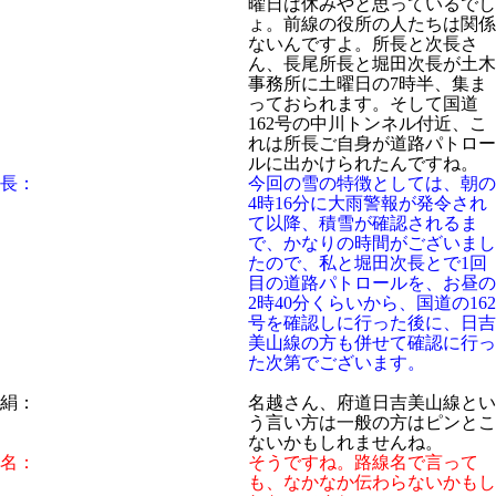
曜日は休みやと思っているでし
ょ。前線の役所の人たちは関係
ないんですよ。所長と次長さ
ん、長尾所長と堀田次長が土木
事務所に土曜日の7時半、集ま
っておられます。そして国道
162号の中川トンネル付近、こ
れは所長ご自身が道路パトロー
ルに出かけられたんですね。
長：
今回の雪の特徴としては、朝の
4時16分に大雨警報が発令され
て以降、積雪が確認されるま
で、かなりの時間がございまし
たので、私と堀田次長とで1回
目の道路パトロールを、お昼の
2時40分くらいから、国道の162
号を確認しに行った後に、日吉
美山線の方も併せて確認に行っ
た次第でございます。
絹：
名越さん、府道日吉美山線とい
う言い方は一般の方はピンとこ
ないかもしれませんね。
名：
そうですね。路線名で言って
も、なかなか伝わらないかもし