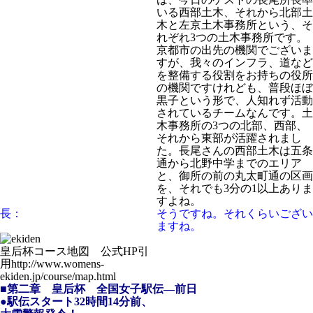
いる西部土木、それから北部土
木と左京土木事務所という、そ
れぞれ3つの土木事務所です。
京都市の出先の機関でございま
すが、我々のインフラ、道など
を整備する役割をお持ちの役所
の機関ですけれども、普段ほぼ
黒子という形で、人知れず活動
されているチームなんです。土
木事務所の3つの北部、西部、
それから東部が活躍されまし
た。長尾さんの西部土木は五条
通から北野中学までのエリア
と、御所の前の丸太町通の区画
を、それでも3分の1以上ありま
すよね。
長：
そうですね。それくらいござい
ますね。
皇后杯コース地図 公式HP引
用
http://www.womens-
ekiden.jp/course/map.html
■第二章 皇后杯 全国女子駅伝―前日
●駅伝スタート32時間14分前、