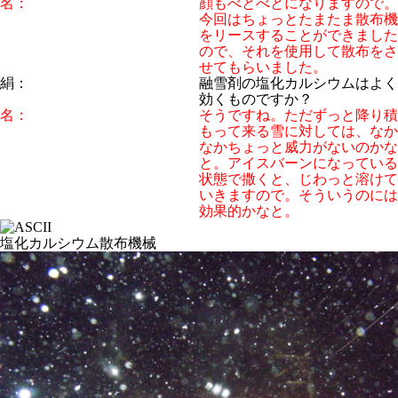
名：
顔もべとべとになりますので。
今回はちょっとたまたま散布機
をリースすることができました
ので、それを使用して散布をさ
せてもらいました。
絹：
融雪剤の塩化カルシウムはよく
効くものですか？
名：
そうですね。ただずっと降り積
もって来る雪に対しては、なか
なかちょっと威力がないのかな
と。アイスバーンになっている
状態で撒くと、じわっと溶けて
いきますので。そういうのには
効果的かなと。
塩化カルシウム散布機械