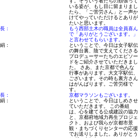
す。そういう者たちの頑張って
いる姿が、もし目に留まりまし
たら、「ご苦労さん」と一声か
けてやっていただけるとありが
たいと思います。
長：
もう西部土木の職員は全員喜ん
で「ありがとうございます。」
と言わせてもらいます。
絹：
ということで、今日は女子駅伝
の舞台裏、陰で支えてくださる
プロデューサーたちのエピソー
ドをご紹介させていただきまし
た。 さあ、また京都で色んな
行事があります。大文字駅伝、
ございます。その時も裏方さん
はがんばります。ご苦労様で
す。
長：
京都マラソンもございます。
絹：
ということで、今日はしめさせ
ていただきます。 この番組
は、心を建てる公成建設の協力
と、京都府地域力再生プロジェ
クト、および我らが京都市景
観・まちづくりセンターの応援
でお送りしました。ありがとう