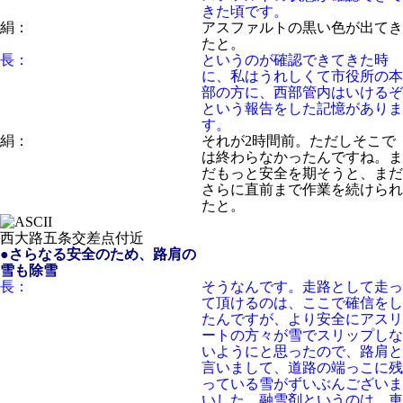
きた頃です。
絹：
アスファルトの黒い色が出てき
たと。
長：
というのが確認できてきた時
に、私はうれしくて市役所の本
部の方に、西部管内はいけるぞ
という報告をした記憶がありま
す。
絹：
それが2時間前。ただしそこで
は終わらなかったんですね。ま
だもっと安全を期そうと、まだ
さらに直前まで作業を続けられ
たと。
西大路五条交差点付近
●さらなる安全のため、路肩の
雪も除雪
長：
そうなんです。走路として走っ
て頂けるのは、ここで確信をし
たんですが、より安全にアスリ
ートの方々が雪でスリップしな
いようにと思ったので、路肩と
言いまして、道路の端っこに残
っている雪がずいぶんございま
いした。融雪剤というのは、車