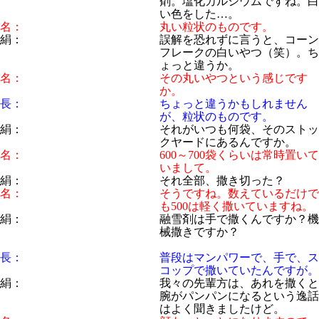
剤。塩化カルシウムですね。白
い色をした…。
名：
丸い粒状のものです。
絹：
誤解を恐れずに言うと、コーン
フレークの白いやつ（笑）。ち
ょっと違うか。
名：
その丸いやつという感じです
か。
長：
ちょっと違うかもしれません
が、粒状のものです。
絹：
それがいつも何袋、そのストッ
クヤードにあるんですか。
名：
600～700袋くらいは常時置いて
いまして。
絹：
それ全部、撒き切った？
名：
そうですね。数えているだけで
も500は軽く撒いていますね。
絹：
融雪剤は手で撒くんですか？機
械撒きですか？
長：
普段はマンパワーで、手で、ス
コップで撒いていたんですが。
絹：
我々の先輩方は、あれを撒くと
腕がパンパンになるという逸話
はよく聞きましたけど。