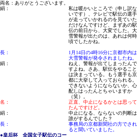
両名：ありがとうございます。
絹：
私は暖かいところで（申し訳な
いです）、テレビで駅伝の選手
が走っていかれるのを見ていた
だけなんですけど、まずあの駅
伝の前日から、大変でした。大
雪警報が出たのは、あれは何時
頃でしたかね。
長：
1月14日の4時16分に京都市内は
大雪警報が発令されましたね。
絹：
ねえ、警報が出てしまったんで
すよね。さあ、駅伝をやること
は決まっている。もう選手も京
都に大挙して入っておられる。
できないようにならないか、心
配しはったんとちゃいますか
（笑）。
名：
正直、中止になるかとは思って
たんですけど。
絹：
中止になる、ならないの判断は
誰がするんでした？
長：
事務局の京都新聞社の方でされ
ると聞いていました。
●皇后杯 全国女子駅伝のコー