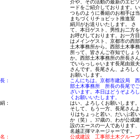
介や、その活動の最新のエピソ
ードをご紹介しております。い
つものように番組のお相手は当
まちづくりチョビット推進室
絹川がお送りいたします。 さ
て、本日ゲスト、男性お二方を
お呼びしております。お一方目
はメインゲスト、京都市の西部
土木事務所から。西部土木事務
所って、皆さんご存知でしょう
か。西部土木事務所の所長さん
でいらっしゃいます長尾由規夫
さんです。長尾さん、よろしく
お願いします。
長：
こんにちは。京都市建設局 西
部土木事務所 所長の長尾でご
ざいます。本日はどうぞよろし
くお願いいたします。
絹：
はい、よろしくお願いします。
そして、もう一方、長尾さんよ
りはちょっと若い、だいぶ若い
か（笑）。37歳の、わが公成建
設のエースの一人であります、
名越正揮マネージャーです。
名：
公成建設 工事部土木グループ