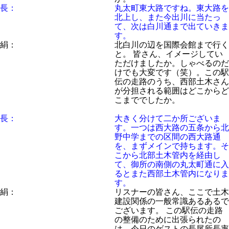
長：
丸太町東大路ですね。東大路を
北上し、また今出川に当たっ
て、次は白川通まで出ていきま
す。
絹：
北白川の辺を国際会館まで行く
と。 皆さん、イメージしてい
ただけましたか。しゃべるのだ
けでも大変です（笑）。この駅
伝の走路のうち、西部土木さん
が分担される範囲はどこからど
こまででしたか。
長：
大きく分けて二か所ございま
す。一つは西大路の五条から北
野中学までの区間の西大路通
を、まずメインで持ちます。そ
こから北部土木管内を経由し
て、御所の南側の丸太町通に入
るとまた西部土木管内になりま
す。
絹：
リスナーの皆さん、ここで土木
建設関係の一般常識あるあるで
ございます。 この駅伝の走路
の整備のために出張られたの
は、今日のゲストの長尾所長率