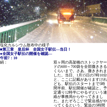
塩化カルシウム散布中の様子
■第三章 皇后杯 全国女子駅伝―当日！
●全国女子駅伝の開催を確認―
午前7：10
絹：
双ヶ岡の高架橋のストックヤー
ドの600～700袋を全部撒ききる
くらいまで。さあ、撒ききれま
した。当日、1月15日の7時10分
と、ここに記載がありますけれ
ども、駅伝のスタートまで5時
間半前、駅伝開催が確認と。予
定通り12時半にやるぞという連
絡が事務局からやってきまし
た。またぞろここで緊迫感がや
ってくるという、緊迫の5時間