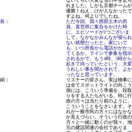
ないくらい大変な雪の中を走ら
れました。しかも京都チームが
優勝！ねえ、けが人なかったで
すよね。何よりでしたね。
長：
ただ今回、我々西部土木の所
員、直営班に集合をかけた時
に、エピソードが1つございま
して、なかなかみんなが寝られ
ない状態だったと。家にいて
も、いつ所長から電話がかかっ
てくるか、ラインで参集を指示
されるかで、もう4時、5時から
起きて待っていたという、大変
うれしい事を聞かされて、よか
ったなと思っています。
絹：
リスナーの皆さん、実は物事に
は全てスポットライトの向こう
側には、こういう準備を、段取
りをする人たちがいる。特に行
政の方々は当たり前のように、
こういうことをなさいます。そ
れが一般市民の方々にはなかな
か見えづらい。そういう行政の
方々と一緒に動くのが我々、地
元の建設関連の会社でありま