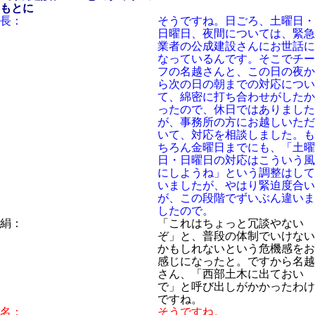
もとに
長：
そうですね。日ごろ、土曜日・
日曜日、夜間については、緊急
業者の公成建設さんにお世話に
なっているんです。そこでチー
フの名越さんと、この日の夜か
ら次の日の朝までの対応につい
て、綿密に打ち合わせがしたか
ったので、休日ではありました
が、事務所の方にお越しいただ
いて、対応を相談しました。も
ちろん金曜日までにも、「土曜
日・日曜日の対応はこういう風
にしようね」という調整はして
いましたが、やはり緊迫度合い
が、この段階でずいぶん違いま
したので。
絹：
「これはちょっと冗談やない
ぞ」と、普段の体制でいけない
かもしれないという危機感をお
感じになったと。ですから名越
さん、「西部土木に出ておい
で」と呼び出しがかかったわけ
ですね。
名：
そうですね。