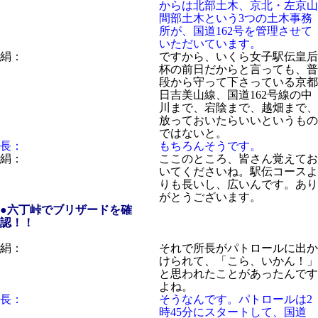
からは北部土木、京北・左京山
間部土木という3つの土木事務
所が、国道162号を管理させて
いただいています。
絹：
ですから、いくら女子駅伝皇后
杯の前日だからと言っても、普
段から守って下さっている京都
日吉美山線、国道162号線の中
川まで、宕陰まで、越畑まで、
放っておいたらいいというもの
ではないと。
長：
もちろんそうです。
絹：
ここのところ、皆さん覚えてお
いてくださいね。駅伝コースよ
りも長いし、広いんです。あり
がとうございます。
●六丁峠でブリザードを確
認！！
絹：
それで所長がパトロールに出か
けられて、「こら、いかん！」
と思われたことがあったんです
よね。
長：
そうなんです。パトロールは2
時45分にスタートして、国道