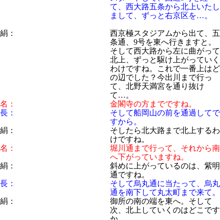
て、西大路五条から北上いたし
まして、ずっと右京区を…。
絹：
西京極スタジアムから出て、五
条通、9号を東へ行きますと。
そして西大路から左に曲がって
北上、ずっと駆け上がっていく
わけですね。これで一番上はど
の辺でした？今出川まで行っ
て、北野天満宮を通り抜け
て…。
名：
金閣寺の方までですね。
長：
そして船岡山の前を通過してで
すから。
絹：
そしたら北大路まで北上するわ
けですね。
名：
堀川通まで行って、それから南
へ下がっていますね。
絹：
斜めに上がっているのは、紫明
通ですね。
長：
そして烏丸通に当たって、烏丸
通を南下して丸太町まで来て。
絹：
御所の南の端を東へ。そして
次、北上していくのはどこです
か。