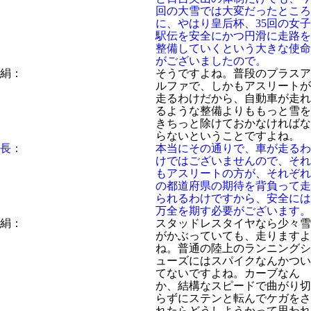
回の大雪では大変だったところ
に、やはり皇后杯、35回の女子
駅伝を安全にかつ円滑に走路を
整備していくという大きな使命
がございましたので。
絹：
そうですよね。普段のプラスア
ルファで、しかもアスリートが
走るわけだから、自動車が走れ
るような整備よりももっと雪を
きちっと除けておかなければな
らないということですよね。
長：
本当にその通りで、車が走るわ
けではございませんので、それ
もアスリートの方が、それぞれ
の都道府県の期待を背負って走
られるわけですから、安全には
万全を期す必要がございます。
絹：
スタッドレスタイヤなら少々雪
がかぶっていても、走りますよ
ね。普通の陸上のランニングシ
ューズにはスパイクなんかつい
てないですよね。カーブなん
か、結構なスピードで曲がり切
らずにステンと転んでケガをさ
れたらどうしようかって思われ