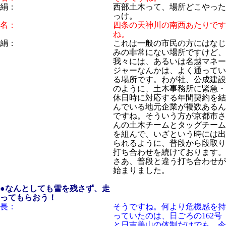
絹：
西部土木って、場所どこやった
っけ。
名：
四条の天神川の南西あたりです
ね。
絹：
これは一般の市民の方にはなじ
みの非常にない場所ですけど、
我々には、あるいは名越マネー
ジャーなんかは、よく通ってい
る場所です。わが社、公成建設
のように、土木事務所に緊急・
休日時に対応する年間契約を結
んでいる地元企業が複数あるん
ですね。そういう方が京都市さ
んの土木チームとタッグチーム
を組んで、いざという時には出
られるように、普段から段取り
打ち合わせを続けております。
さあ、普段と違う打ち合わせが
始まりました。
●なんとしても雪を残さず、走
ってもらおう！
長：
そうですね。何より危機感を持
っていたのは、日ごろの162号
と日吉美山の体制だけでも、今