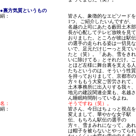
●裏方気質というもの
絹：
皆さん、象徴的なエピソードを
1つ、ご紹介したいんですが、
名越の上司にあたる藪田土木部
長が心配してテレビ放映を見て
おりました。ところが彼は駅伝
の選手の走られる姿は一切見な
いで、足元だけじーっと見てい
たと（笑）。「ああ、雪をきれ
いに除けてる」とそれだけ。こ
とほど左様に舞台裏を支える人
たちというのは、そういう性質
を持っておりまして、京都市の
方々ももう大変ご苦労されて、
土木事務所に出入りする我々、
地元の建設関連企業も、名越さ
ん睡眠時間削っているよね。
名：
そうですね（笑）。
絹：
皆さん、今日はちょっと視点を
変えまして、華やかな女子駅
伝、もちろん駅伝の選手の
方々、雪まみれになって、あれ
は帽子を被らないとやってられ