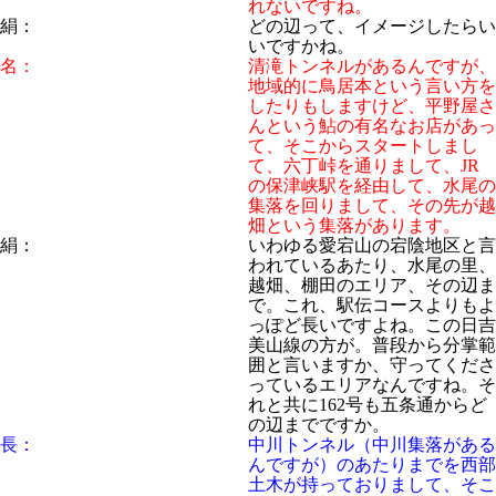
れないですね。
絹：
どの辺って、イメージしたらい
いですかね。
名：
清滝トンネルがあるんですが、
地域的に鳥居本という言い方を
したりもしますけど、平野屋さ
んという鮎の有名なお店があっ
て、そこからスタートしまし
て、六丁峠を通りまして、JR
の保津峡駅を経由して、水尾の
集落を回りまして、その先が越
畑という集落があります。
絹：
いわゆる愛宕山の宕陰地区と言
われているあたり、水尾の里、
越畑、棚田のエリア、その辺ま
で。これ、駅伝コースよりもよ
っぽど長いですよね。この日吉
美山線の方が。普段から分掌範
囲と言いますか、守ってくださ
っているエリアなんですね。そ
れと共に162号も五条通からど
の辺までですか。
長：
中川トンネル（中川集落がある
んですが）のあたりまでを西部
土木が持っておりまして、そこ