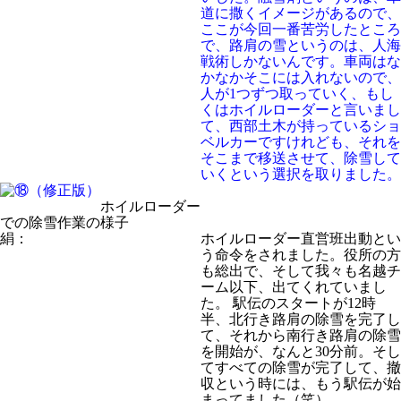
道に撒くイメージがあるので、
ここが今回一番苦労したところ
で、路肩の雪というのは、人海
戦術しかないんです。車両はな
かなかそこには入れないので、
人が1つずつ取っていく、もし
くはホイルローダーと言いまし
て、西部土木が持っているショ
ベルカーですけれども、それを
そこまで移送させて、除雪して
いくという選択を取りました。
ホイルローダー
での除雪作業の様子
絹：
ホイルローダー直営班出動とい
う命令をされました。役所の方
も総出で、そして我々も名越チ
ーム以下、出てくれていまし
た。 駅伝のスタートが12時
半、北行き路肩の除雪を完了し
て、それから南行き路肩の除雪
を開始が、なんと30分前。そし
てすべての除雪が完了して、撤
収という時には、もう駅伝が始
まってました（笑）。