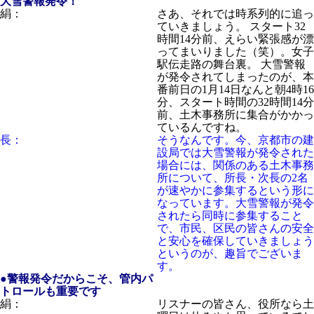
大雪警報発令！
絹：
さあ、それでは時系列的に追っ
ていきましょう。 スタート32
時間14分前、えらい緊張感が漂
ってまいりました（笑）。女子
駅伝走路の舞台裏。 大雪警報
が発令されてしまったのが、本
番前日の1月14日なんと朝4時16
分、スタート時間の32時間14分
前、土木事務所に集合がかかっ
ているんですね。
長：
そうなんです。今、京都市の建
設局では大雪警報が発令された
場合には、関係のある土木事務
所について、所長・次長の2名
が速やかに参集するという形に
なっています。大雪警報が発令
されたら同時に参集すること
で、市民、区民の皆さんの安全
と安心を確保していきましょう
というのが、趣旨でございま
す。
●警報発令だからこそ、管内パ
トロールも重要です
絹：
リスナーの皆さん、役所なら土