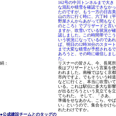
162号の中川トンネルまで大き
な混乱や積雪を確認できなかっ
たのですが、もう一方の日吉美
山の方に行く時に、六丁峠（平
野屋さんからあがって間もなく
のところ）でブリザードと言い
ますか、吹雪いている状況が確
認しました。この時間帯でこう
いう状況になっているのであれ
ば、明日の12時30分のスタート
まで大変な積雪が予想されるで
あろうと、その時に確信しまし
た。
絹：
リスナーの皆さん、今、長尾所
長はブリザードという言葉を使
われました。南極ではなく京都
市内ですよ。でもそういう峠道
などに行くと、本当に吹雪いて
いる。これは駅伝に多大な影響
が出るだろうという見立てを立
てられた。 そして、「さあ、
準備をせなあかん、こら、やば
い」というので、集合をかけら
れたわけですか。
●公成建設チームとのタッグの