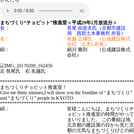
まちづくり“チョビット”推進室＜平成29年2月放送分＞
長：
長尾 由規夫氏（京都市建設
局 西部土木事務所 所長）
名：
名越 正揮氏 （公成建設株式
会社 土木G所長）
絹：
絹川 雅則 （公成建設株式
会社）
左 長尾氏 右 名越氏
********************************************************
まちづくりチョビット推進室！
Give me thirty minutes,I will show you the frontline of “まちづくり”
and “まちづくり” people in KYOTO.
********************************************************
絹：
皆様こんにちは。まちづくりチ
ョビット推進室の時間がやって
まいりました。 この番組は地
元京都の建設屋の目から見た京
都の元気なまちづくりびとの紹