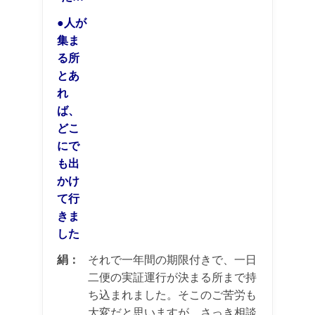
●人が
集ま
る所
とあ
れ
ば、
どこ
にで
も出
かけ
て行
きま
した
絹：
それで一年間の期限付きで、一日
二便の実証運行が決まる所まで持
ち込まれました。そこのご苦労も
大変だと思いますが、さっき相談