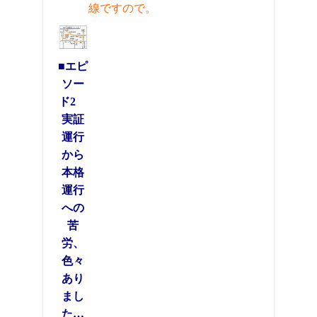
線ですので。
■エピ
ソー
ド2
実証
運行
から
本格
運行
への
苦
労、
色々
あり
まし
た…