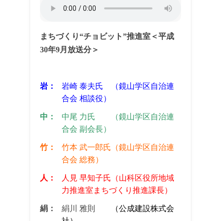
まちづくり“チョビット”推進室＜平成
30年9月放送分＞
岩：
岩崎 泰夫氏 （鏡山学区自治連
合会 相談役）
中：
中尾 力氏 （鏡山学区自治連
合会 副会長）
竹：
竹本 武一郎氏（鏡山学区自治連
合会 総務）
人：
人見 早知子氏（山科区役所地域
力推進室まちづくり推進課長）
絹：
絹川 雅則
（公成建設株式会
社）