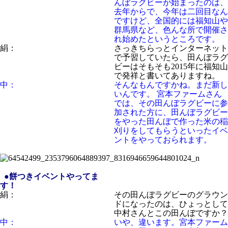
んぼラグビーが始まったのは、
去年からで、今年は二回目なん
ですけど、全国的には福知山や
群馬県など、色んな所で開催さ
れ始めたというところです。
絹：
さっきちらっとインターネット
で予習していたら、田んぼラグ
ビーはそもそも2015年に福知山
で発祥と書いてありますね。
中：
そんなもんですかね。まだ新し
いんです。
宮本ファームさん
では、その田んぼラグビーに参
加された方に、田んぼラグビー
をやった田んぼで作った米の稲
刈りをしてもらうといったイベ
ントをやっておられます。
●餅つきイベントやってま
す！
絹：
その田んぼラグビーのグラウン
ドになったのは、ひょっとして
中村さんとこの田んぼですか？
中：
いや、違います。宮本ファーム