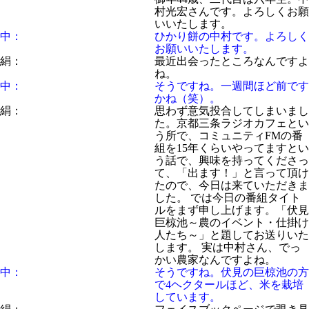
村光宏さんです。よろしくお願
いいたします。
中：
ひかり餅の中村です。よろしく
お願いいたします。
絹：
最近出会ったところなんですよ
ね。
中：
そうですね。一週間ほど前です
かね（笑）。
絹：
思わず意気投合してしまいまし
た。京都三条ラジオカフェとい
う所で、コミュニティFMの番
組を15年くらいやってますとい
う話で、興味を持ってくださっ
て、「出ます！」と言って頂け
たので、今日は来ていただきま
した。 では今日の番組タイト
ルをまず申し上げます。「伏見
巨椋池～農のイベント・仕掛け
人たち～」と題してお送りいた
します。 実は中村さん、でっ
かい農家なんですよね。
中：
そうですね。伏見の巨椋池の方
で4ヘクタールほど、米を栽培
しています。