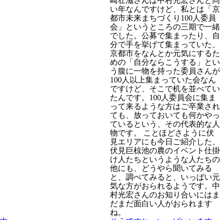
崎壮滋さんは中村光宏さんと同
い年なんですけど、私とは「京
都市未来まちづくり100人委員
会」というところの三期で一緒
でした。公募で集まったり、自
分で手を挙げて集まっていた、
京都市をなんとか元気にするた
めの「自分ならこうする」とい
う腹に一物を持った委員さんが
100人以上集まっていた会なん
ですけど、そこで机を並べてい
たんです。100人委員会に集ま
って来るような方はご卒業され
ても、放っておいても何かやっ
ているという、その代表的な人
物です。 ことほどさように伏
見エリアにも今日ご紹介した、
伏見巨椋池の農のイベント仕掛
け人たちというような人たちの
他にも、どうやら聞いてみる
と、調べてみると、いっぱい元
気な方がおられるようです。中
村光宏さんのお知り合いにはま
だまだ面白い人がおられます
ね。