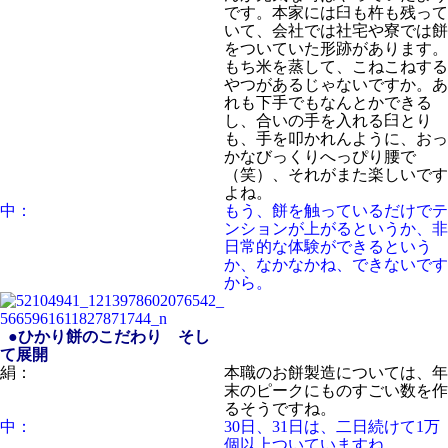
です。本家には臼も杵も残って
いて、会社では社宅や寮では餅
をついていた形跡があります。
もち米を蒸して、こねこねする
やつがあるじゃないですか。あ
れも下手でもなんとかできる
し、合いの手を入れる臼とり
も、手を叩かれんように、おっ
かなびっくりへっぴり腰で
（笑）、それがまた楽しいです
よね。
中：
もう、餅を触っているだけでテ
ンションが上がるというか、非
日常的な体験ができるという
か、なかなかね、できないです
から。
●ひかり餅のこだわり そし
て展開
絹：
本職のお餅製造については、年
末のピークにものすごい数を作
るそうですね。
中：
30日、31日は、二日続けて1万
個以上ついていますね。