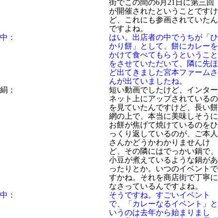
街でこの間の6月21日に第三回
が開催されたということですけ
ど、これにも参画されていたん
ですよね。
中：
はい。出店者の中でうちが「ひ
かり餅」として、餅にカレーを
かけて食べてもらうということ
をさせていただいて、隣に先ほ
ど出てきました宮本ファームさ
んが出ていましたね。
絹：
短い動画でしたけど、インター
ネット上にアップされているの
を見ていたんですけど、長い餅
網の上で、本当に美味しそうに
お餅が焦げて焼けているのをひ
っくり返しているのが、ご本人
さんかどうかわかりませんけ
ど、その隣にはでっかい鍋で、
小豆が煮えているような鍋があ
ったりとか。いつのイベントで
すかね。それを商店街で丁寧に
なさっているんですよね。
中：
そうですね。すごいイベント
で、「カレーなるイベント」と
いうのは去年から始まりまし