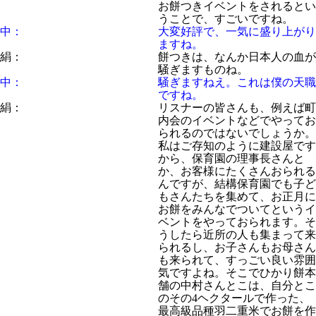
お餅つきイベントをされるとい
うことで、すごいですね。
中：
大変好評で、一気に盛り上がり
ますね。
絹：
餅つきは、なんか日本人の血が
騒ぎますものね。
中：
騒ぎますねえ。これは僕の天職
ですね。
絹：
リスナーの皆さんも、例えば町
内会のイベントなどでやってお
られるのではないでしょうか。
私はご存知のように建設屋です
から、保育園の理事長さんと
か、お客様にたくさんおられる
んですが、結構保育園でも子ど
もさんたちを集めて、お正月に
お餅をみんなでついてというイ
ベントをやっておられます。そ
うしたら近所の人も集まって来
られるし、お子さんもお母さん
も来られて、すっごい良い雰囲
気ですよね。そこでひかり餅本
舗の中村さんとこは、自分とこ
のその4ヘクタールで作った、
最高級品種羽二重米でお餅を作