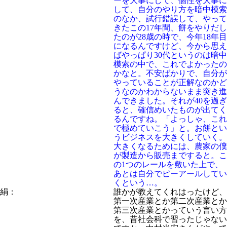
ーを大事にして、個性を大事に
して、自分のやり方を暗中模索
のなか、試行錯誤して、やって
きたこの17年間、餅をやりだし
たのが28歳の時で、今年18年目
になるんですけど、今から思え
ばやっぱり30代というのは暗中
模索の中で、これでよかったの
かなと。不安ばかりで、自分が
やっていることが正解なのかど
うなのかわからないまま突き進
んできました。それが40を過ぎ
ると、確信めいたものが出てく
るんですね。「よっしゃ、これ
で極めていこう」と。お餅とい
うビジネスを大きくしていく。
大きくなるためには、農家の僕
が製造から販売まですると。こ
の1つのレールを敷いた上で、
あとは自分でピーアールしてい
くという…。
絹：
誰かが教えてくれはったけど、
第一次産業とか第二次産業とか
第三次産業とかっていう言い方
を、昔社会科で習ったじゃない