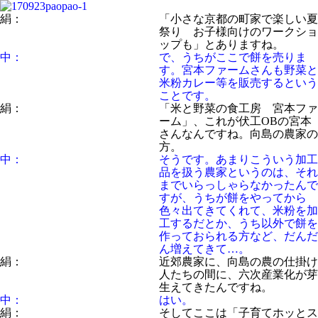
絹：
「小さな京都の町家で楽しい夏
祭り お子様向けのワークショ
ップも」とありますね。
中：
で、うちがここで餅を売りま
す。宮本ファームさんも野菜と
米粉カレー等を販売するという
ことです。
絹：
「米と野菜の食工房 宮本ファ
ーム」、これが伏工OBの宮本
さんなんですね。向島の農家の
方。
中：
そうです。あまりこういう加工
品を扱う農家というのは、それ
までいらっしゃらなかったんで
すが、うちが餅をやってから
色々出てきてくれて、米粉を加
工するだとか、うち以外で餅を
作っておられる方など、だんだ
ん増えてきて…。
絹：
近郊農家に、向島の農の仕掛け
人たちの間に、六次産業化が芽
生えてきたんですね。
中：
はい。
絹：
そしてここは「子育てホッとス