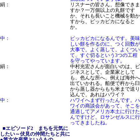
絹：
リスナーの皆さん、想像できま
すか？一万個以上の丸餅です
か、それも長いこと機械を動か
すから、ピッカピカになると
か。
中：
ピッカピカになるんです。美味
しい餅を作るのに、つく回数が
大事で、よく蒸して、よくつい
て、すぐ切るという3つの工程
を守ってやっています。
絹：
中村光宏さんが面白いのは、ビ
ジネスとして、企業家として
も、色んな所へ、例えば海外へ
出ていかれる。船便で杵から臼
から蒸し器からもち米まで送り
込んで、あれはハワイ？
中：
ハワイへまず行ったんです。ハ
ワイの商談会があって、そこを
通過してアメリカ本土に行けた
んですけど、ロサンゼルスに行
ってきましたね。
■エピソード2 まちを元気に
したい～伏見の仲間たちと共に
●第六次産業というもの