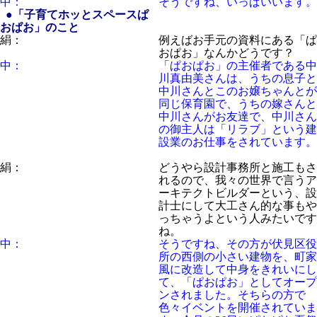
中：
そうですね、いっぱいいます。
●「子育てホッとスペースぱ
おぱお」のこと
絹：
例えばお手元の資料にある「
ぱ
おぱお
」なんかどうです？
中：
「ぱおぱお」の主催者である中
川真由美さんは、うちの息子と
中川さんとこのお嬢ちゃんとが
同じ保育園で、うちの嫁さんと
中川さんがお友達で、中川さん
の御主人は「リラブ」という建
設業のお仕事をされています。
絹：
どうやら設計事務所と施工もさ
れるので、我々の世界で言うア
ーキテクトビルダーという、設
計士にして大工さん的な事もや
っちゃうよという人みたいです
ね。
中：
そうですね、その方が伏見区役
所の西側の小さい建物を、町家
風に改造して中身をきれいにし
て、「ぱおぱお」としてオープ
ンされました。そちらの方で
色々イベントを開催されていま