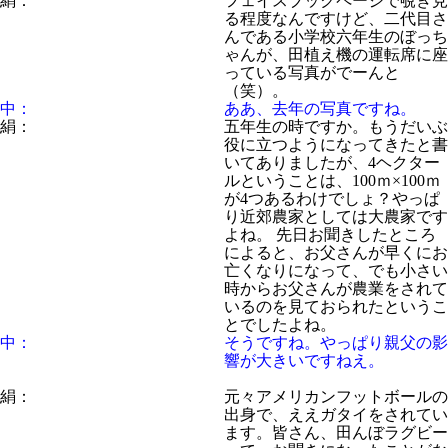
絹：
フェイスブックページで覗き見
る程度なんですけど、二代目さ
んである小学校六年生のぼっち
ゃんが、田植え機の運転席に座
っている写真がでーんと
（笑）。
中：
ああ、去年の写真ですね。
絹：
五年生の時ですか。もうだいぶ
役に立つようになってきたと書
いてありましたが、4ヘクター
ルということは、100ｍ×100ｍ
が4つあるわけでしょ？やっぱ
り近郊農家としては大農家です
よね。 先日お聞きしたところ
によると、お父さんが早くにお
亡くなりになって、でも小さい
時からお父さんが農業をされて
いるのを見ておられたというこ
とでしたよね。
中：
そうですね。やっぱり親父の影
響が大きいですねえ。
絹：
元々アメリカンフットボールの
出身で、ええガタイをされてい
ます。皆さん、田んぼラグビー