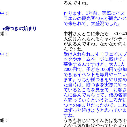
るんですね。
中：
作ります。3年前、実際にイス
ラエルの観光客40人が観光バス
で来られて、大盛況でした。
●餅つきの始まり
絹：
中村さんとこに来たら、30～40
人受け入れられるキャパシティ
があるんですね。なかなかのも
んですね。
中：
受け入れられます！
フェイスブ
ック
や
ホームページ
に載せて、
募集するんですけど、大人1人
2000円で、子ども1000円で参加
できるイベントを毎月やってい
ます。うちが餅つきをやり始め
た当時は、餅つきを実際にやっ
ているところを見せて、お客さ
んに喜んでもらって、僕の名前
を売っていくというところが餅
つきの始まりだったので、これ
はずっと続けようと思っていま
すね。
絹：
うちもおじいちゃんおばあちゃ
んが元気な時はやっていたよう