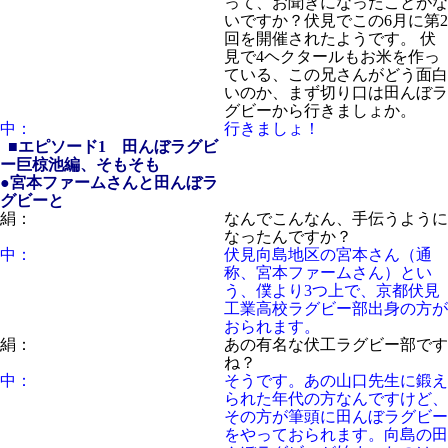
って、お聞きになったことがな
いですか？伏見でこの6月に第2
回を開催されたようです。 伏
見で4ヘクタールもお米を作っ
ている、この兄さんがどう面白
いのか、まず切り口は田んぼラ
グビーから行きましょか。
中：
行きましょ！
■エピソード1 田んぼラグビ
ー巨椋池編、そもそも
●宮本ファームさんと田んぼラ
グビーと
絹：
なんでこんなん、手伝うように
なったんですか？
中：
伏見向島地区の宮本さん（通
称、宮本ファームさん）とい
う、僕より3つ上で、京都伏見
工業高校ラグビー部出身の方が
おられます。
絹：
あの有名な伏工ラグビー部です
ね？
中：
そうです。あの山口先生に鍛え
られた年代の方なんですけど、
その方が筆頭に田んぼラグビー
をやっておられます。向島の田