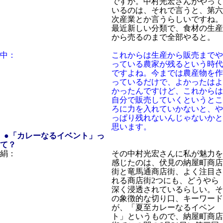
ですか。中村光宏さんがやって
いるのは、それで言うと、第六
次産業とか言うらしいですね。
最近新しい分類で、食材の生産
から売るのまで全部やると。
中：
これからは生産から販売までや
っている農家が残るという時代
ですよね。今までは農産物を作
っているだけで、よかったはよ
かったんですけど、これからは
自分で販売していくというとこ
ろに力を入れていかないと、や
っぱり残れないんじゃないかと
思います。
●「カレーなるイベント」っ
て？
絹：
その中村光宏さんに私が魅力を
感じたのは、伏見の納屋町商店
街と竜馬通商店街、よく注目さ
れる商店街2つにも、どうやら
深く浸透されているらしい。そ
の象徴的な切り口、キーワード
が、「夏至カレーなるイベン
ト」というもので、納屋町商店