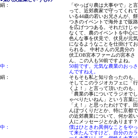
絹：
「やっぱり農は大事やで」と言
って、近郊農家で守ってくれて
いる44歳の若いお兄さんが、餅
つきのイベントで海外まで販路
を広げつつある。それだけじゃ
なくて、農のイベントを中心に
色んな事を伏見で、伏見が元気
になるようなことを仕掛けてお
られる。 中村さんの兄貴分の
伏工OB宮本ファームの宮本さ
ん、この人も50前ですよね。
中：
50前です。元気な農業のおっさ
んですねえ。
絹：
そもそも私と知り合ったのも、
そしてこのラジオカフェに「行
くよ！」と言って頂いたのも、
「農業の事についてラジオでし
ゃべりたいねん」という言葉に
「え！」と思ったわけです。田
んぼづくりだとか、特に京都で
の近郊農業について、何か若い
人にメッセージとかあります？
中：
僕はひときわ異例なことをやっ
て来たんですけど、自分のカラ