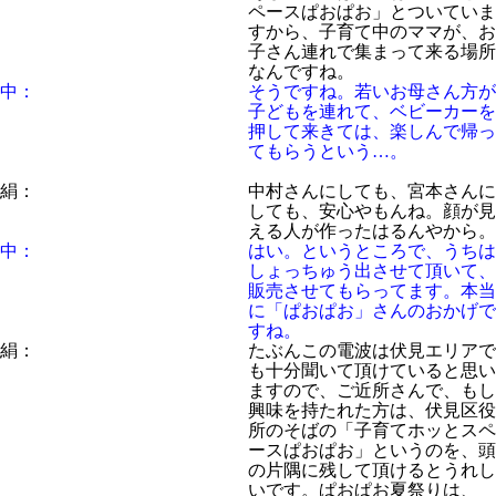
ペースぱおぱお」とついていま
すから、子育て中のママが、お
子さん連れで集まって来る場所
なんですね。
中：
そうですね。若いお母さん方が
子どもを連れて、ベビーカーを
押して来きては、楽しんで帰っ
てもらうという…。
絹：
中村さんにしても、宮本さんに
しても、安心やもんね。顔が見
える人が作ったはるんやから。
中：
はい。というところで、うちは
しょっちゅう出させて頂いて、
販売させてもらってます。本当
に「ぱおぱお」さんのおかげで
すね。
絹：
たぶんこの電波は伏見エリアで
も十分聞いて頂けていると思い
ますので、ご近所さんで、もし
興味を持たれた方は、伏見区役
所のそばの「子育てホッとスペ
ースぱおぱお」というのを、頭
の片隅に残して頂けるとうれし
いです。ぱおぱお夏祭りは、