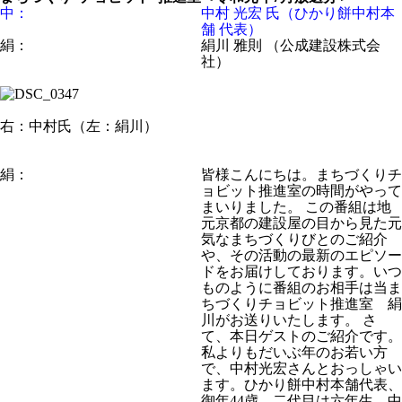
中：
中村 光宏 氏（ひかり餅中村本
舗 代表）
絹：
絹川 雅則 （公成建設株式会
社）
右：中村氏（左：絹川）
絹：
皆様こんにちは。まちづくりチ
ョビット推進室の時間がやって
まいりました。 この番組は地
元京都の建設屋の目から見た元
気なまちづくりびとのご紹介
や、その活動の最新のエピソー
ドをお届けしております。いつ
ものように番組のお相手は当ま
ちづくりチョビット推進室 絹
川がお送りいたします。 さ
て、本日ゲストのご紹介です。
私よりもだいぶ年のお若い方
で、中村光宏さんとおっしゃい
ます。ひかり餅中村本舗代表、
御年44歳、二代目は六年生。中