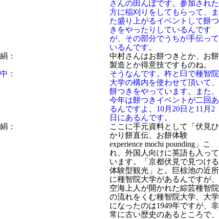
さんの田んぼです。参加された
方に稲刈りをしてもらって、ま
た盛り上がるイベントして餅つ
きをやったりしているんです
が、その部分でうちが手伝って
いるんです。
絹：
中村さんはお餅つきとか、お餅
製造とか得意技ですものね。
中：
そうなんです。杵と臼で種智院
大学の構内を使わせて頂いて、
餅つきをやっています。また、
今年は餅つきイベントが二回あ
るんですよ。10月20日と11月2
日にあるんです。
絹：
ここに手元資料として「伏見ひ
かり餅直伝、お餅体験
experience mochi pounding」こ
れ、外国人向けに英語も入って
います。「京都伏見で見つける
体験型観光」と。巨椋池の近所
に種智院大学があるんですが、
空海上人が開かれた綜芸種智院
の流れをくむ種智院大学、大学
になったのは1949年ですが、非
常に古い歴史のあるところで、