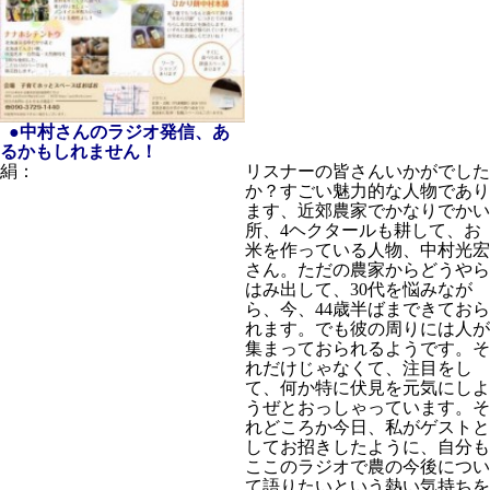
●中村さんのラジオ発信、あ
るかもしれません！
絹：
リスナーの皆さんいかがでした
か？すごい魅力的な人物であり
ます、近郊農家でかなりでかい
所、4ヘクタールも耕して、お
米を作っている人物、中村光宏
さん。ただの農家からどうやら
はみ出して、30代を悩みなが
ら、今、44歳半ばまできておら
れます。でも彼の周りには人が
集まっておられるようです。そ
れだけじゃなくて、注目をし
て、何か特に伏見を元気にしよ
うぜとおっしゃっています。そ
れどころか今日、私がゲストと
してお招きしたように、自分も
ここのラジオで農の今後につい
て語りたいという熱い気持ちを