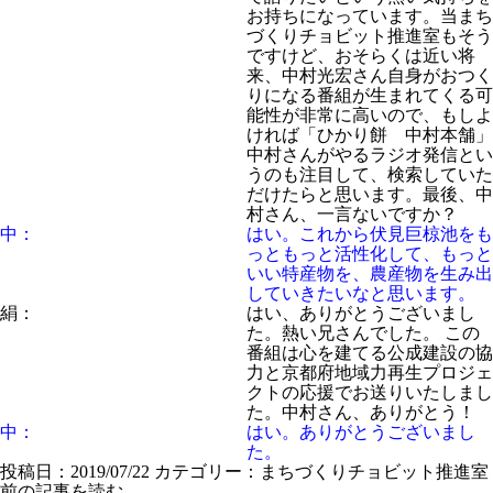
お持ちになっています。当まち
づくりチョビット推進室もそう
ですけど、おそらくは近い将
来、中村光宏さん自身がおつく
りになる番組が生まれてくる可
能性が非常に高いので、もしよ
ければ「ひかり餅 中村本舗」
中村さんがやるラジオ発信とい
うのも注目して、検索していた
だけたらと思います。最後、中
村さん、一言ないですか？
中：
はい。これから伏見巨椋池をも
っともっと活性化して、もっと
いい特産物を、農産物を生み出
していきたいなと思います。
絹：
はい、ありがとうございまし
た。熱い兄さんでした。 この
番組は心を建てる公成建設の協
力と京都府地域力再生プロジェ
クトの応援でお送りいたしまし
た。中村さん、ありがとう！
中：
はい。ありがとうございまし
た。
投稿日：2019/07/22
カテゴリー：
まちづくりチョビット推進室
前の記事を読む