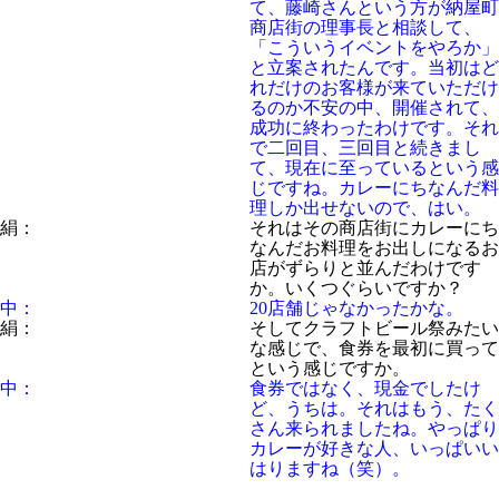
て、藤崎さんという方が納屋町
商店街の理事長と相談して、
「こういうイベントをやろか」
と立案されたんです。当初はど
れだけのお客様が来ていただけ
るのか不安の中、開催されて、
成功に終わったわけです。それ
で二回目、三回目と続きまし
て、現在に至っているという感
じですね。カレーにちなんだ料
理しか出せないので、はい。
絹：
それはその商店街にカレーにち
なんだお料理をお出しになるお
店がずらりと並んだわけです
か。いくつぐらいですか？
中：
20店舗じゃなかったかな。
絹：
そしてクラフトビール祭みたい
な感じで、食券を最初に買って
という感じですか。
中：
食券ではなく、現金でしたけ
ど、うちは。それはもう、たく
さん来られましたね。やっぱり
カレーが好きな人、いっぱいい
はりますね（笑）。