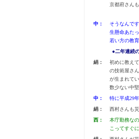
京都府さん
中：
そうなんです
生懸命あた
若い方の教
●二年連続
絹：
初めに教え
の技術屋さ
が生まれて
数少ない中
中：
特に平成29
絹：
西村さんも
西：
本庁勤務な
こってすぐ