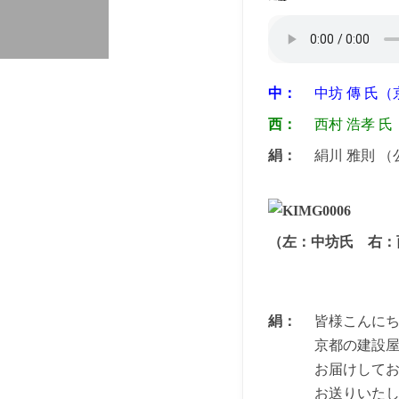
中：
中坊 傳 氏
西：
西村 浩孝 
絹：
絹川 雅則 
（左：中坊氏 右：
絹：
皆様こんにち
京都の建設
お届けして
お送りいたし