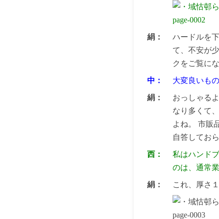
絹：
ハードルを
て、不安が
クをご覧に
中：
大変良いも
絹：
おっしゃる
なり多くて
よね。 市販
自答してお
西：
私はハンド
のは、通常
絹：
これ、厚さ１