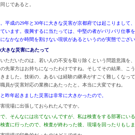
も同じであると。
。平成の29年と30年に大きな災害が京都府では起こりまして
っています。復興するに当たっては、中堅の者がバリバリ仕事
育になかなか時間を割けない現状があるというのが実態でござ
の大きな災害にあたって
ていただいたのは、若い人の不安を取り除くという問題意識を
んの先輩方はお持ちになったわけですね。そしてその結果、こ
いきました。技術の、あるいは経験の継承がすごく難しくなっ
堅職員が災害対応の業務にあたったと。本当に大変ですね。
年と昨年起きました災害は非常に大きかったので。
災害現場に出張しておられたんですか。
ので、そんなには出てないんですが、私は検査をする部署にい
に検査に行ったので、検査が終わった後、現場を回ったりもし