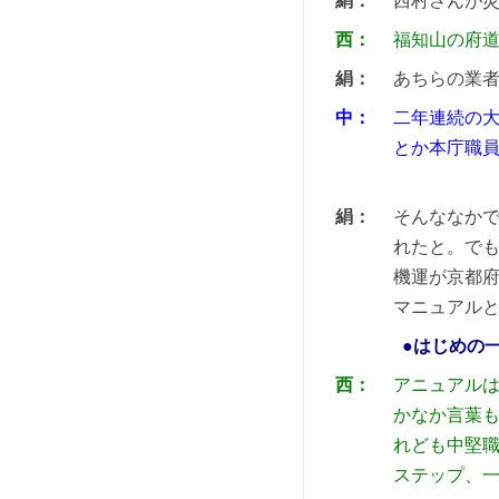
絹：
西村さんが
西：
福知山の府
絹：
あちらの業
中：
二年連続の
とか本庁職
絹：
そんななか
れたと。で
機運が京都
マニュアル
●はじめの
西：
アニュアル
かなか言葉
れども中堅職
ステップ、