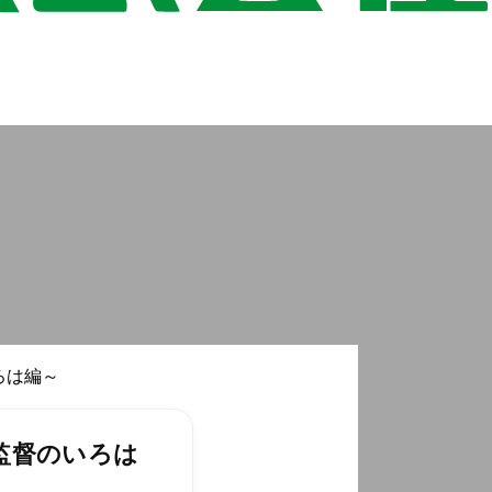
ろは編～
監督のいろは