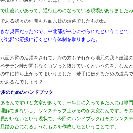
災害現場で印象的だったのはどこですか。
道で山崩れがあって、通行止めになっている現場がありました
者である我々の仲間も八面六臂の活躍でしたものね。
大きな災害だったので、中北部が中心にやられたということで
員が北部の応援に行くという体制を取りました。
で八面六臂の活躍をされて、府の方もそれから地元の我々建設
もベテラン陣が間もなくゴソっと抜けていくというのを、なん
府の中に持ち上がってまいりました。若手に伝えるための道具
とかあるんでしょう？
一歩のためのハンドブック
はあるんですけど文章が多くて、一年目に入ってきた人には専
も理解できないし、ワンステップ上がるのが大変なんです。そ
員がいないという現状で、今回のハンドブックはそのワンステッ
一旦踏み台になるようなものを作成したということです。