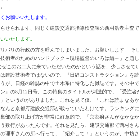
幹。
しくお願いいたします。
あらせられます、同じく建設交通部指導検査課の西村浩孝主査
願いいたします。
リバリの行政の方を呼んでしまいました。お願いします。 そ
木技術者のためのハンドブック～現場監督のいろは編～」と題
なぜこのお二人に来ていただいたのかという話を、少しさせて
んは建設技術者ではないので、『日経コンストラクション』を
ょうが、日経の雑誌の中で土木系に特化した雑誌です。その中
ン』の8月12日号、この特集のタイトルが刺激的で、「受注者
19」というのがありました。これを見て僕、「これは読まなあ
になんと京都府建設交通部が載っていたわけです。ランキング
編集部の取り上げ方が非常に好意的で、「京都府さんがなかな
いう数行があったんです。それを見たら、建設交通部で西村さ
知の理事さんの所へ行って、「紹介して！」というのが、中坊