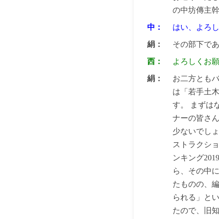
の中坊傳主
中：
はい、よろ
絹：
その部下で
西：
よろしくお
絹：
お二方ともバ
は「若手土
す。 まずは
ナーの皆さ
少ないでし
ストラクショ
ンキング20
ら、その中
たものの、
られる」と
たので、旧