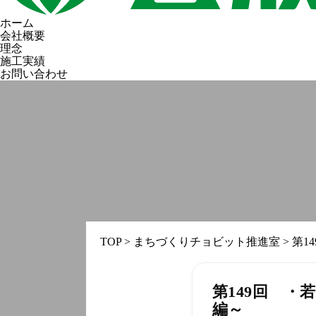
ホーム
会社概要
理念
施工実績
お問い合わせ
TOP
>
まちづくりチョビット推進室
>
第1
第149回 
編～