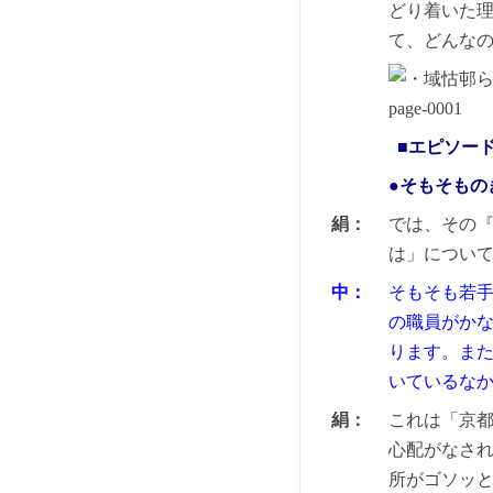
どり着いた
て、どんな
■エピソー
●そもそもの
絹：
では、その『
は」につい
中：
そもそも若
の職員がか
ります。ま
いているな
絹：
これは「京
心配がなされ
所がゴソッ