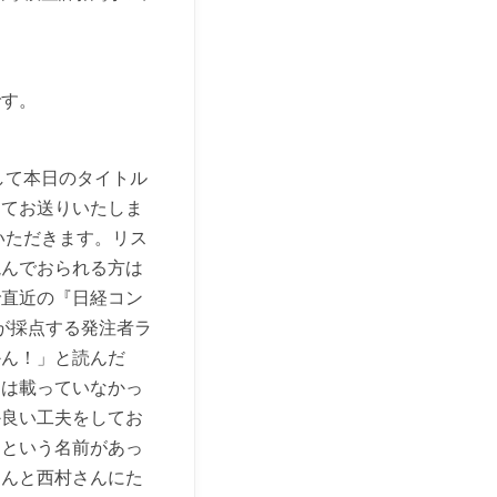
です。
して本日のタイトル
してお送りいたしま
いただきます。リス
読んでおられる方は
で直近の『日経コン
が採点する発注者ラ
かん！」と読んだ
には載っていなかっ
か良い工夫をしてお
んという名前があっ
さんと西村さんにた