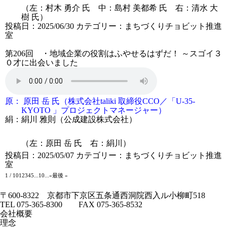
（左：村木 勇介 氏 中：島村
美都希
氏 右：清水 大
樹 氏
）
投稿日：2025/06/30
カテゴリー：
まちづくりチョビット推進
室
第206回 ・地域企業の役割はふやせるはずだ！ ～スゴイ３
０才に出会いました
原：
原田 岳 氏（株式会社taliki 取締役CCO／「U-35-
KYOTO 」プロジェクトマネージャー）
絹：
絹川 雅則（公成建設株式会社）
（左：原田 岳 氏 右：絹川）
投稿日：2025/05/07
カテゴリー：
まちづくりチョビット推進
室
1 / 10
1
2
3
4
5
...
10
...
»
最後 »
〒600-8322 京都市下京区五条通西洞院西入ル小柳町518
TEL 075-365-8300 FAX 075-365-8532
会社概要
理念