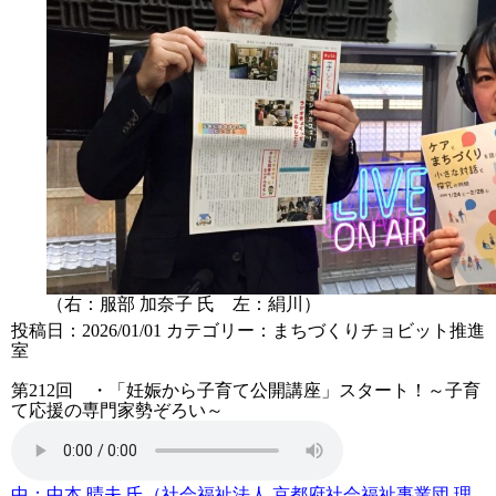
（右
：服部 加奈子
氏 左：絹川）
投稿日：2026/01/01
カテゴリー：
まちづくりチョビット推進
室
第212回 ・「妊娠から子育て公開講座」スタート！～子育
て応援の専門家勢ぞろい～
中：
中本 晴夫 氏（社会福祉法人 京都府社会福祉事業団 理