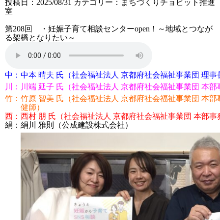
投稿日：2025/08/31
カテゴリー：
まちづくりチョビット推進
室
第208回 ・妊娠子育て相談センターopen！～地域とつなが
る架橋となりたい～
中：
中本 晴夫 氏（社会福祉法人 京都府社会福祉事業団 理事
川：
川端 延子 氏（社会福祉法人 京都府社会福祉事業団 本
竹：
竹原 智美 氏（社会福祉法人 京都府社会福祉事業団 本
健師）
西：
西村 朋 氏（社会福祉法人 京都府社会福祉事業団 本部
絹：
絹川 雅則（公成建設株式会社）