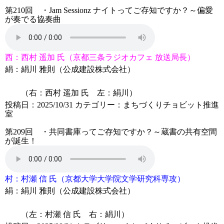
第210回 ・Jam Sessionz ナイトってご存知ですか？～偏愛
が奏でる協奏曲
西：
西村 遥加 氏（京都三条ラジオカフェ 放送局長）
絹：
絹川 雅則（公成建設株式会社）
（右
：
西村 遥加
氏 左：絹川）
投稿日：2025/10/31
カテゴリー：
まちづくりチョビット推進
室
第209回 ・共同書庫ってご存知ですか？～蔵書の共有空間
が誕生！
村：
村瀬 信 氏（京都大学大学院文学研究科専攻）
絹：
絹川 雅則（公成建設株式会社）
（左：村瀬 信 氏 右：絹川）