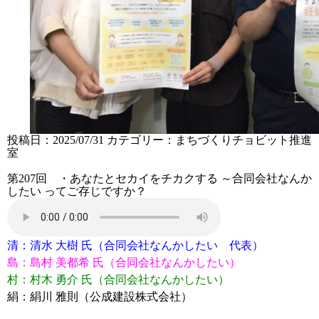
投稿日：2025/07/31
カテゴリー：
まちづくりチョビット推進
室
第207回 ・あなたとセカイをチカクする ～合同会社なんか
したい ってご存じですか？
清：
清水 大樹 氏（合同会社なんかしたい 代表
）
島：
島村
美都希
氏（合同会社なんかしたい）
村：
村木 勇介 氏（合同会社なんかしたい）
絹：
絹川 雅則（公成建設株式会社）