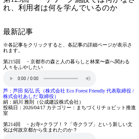
れ、利用者は何を学んでいるのか
最新記事
※各記事をクリックすると、各記事の詳細ページが表示さ
れます。
第215回 ・京都市の森と人の暮らしと林業〜森へ関わる
人々をふやしたい
芦：芦田 拓弘 氏（株式会社 Eco Forest Friendly 代表取締役 /
株式会社あしだ 取締役）
絹：絹川 雅則（公成建設株式会社）
投稿日：2026/04/17
カテゴリー：
まちづくりチョビット推進
室
第214回 ・お寺×クラブ！？「寺クラブ」という新しい文
化は何故京都から生まれたのか？