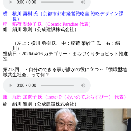
横：
横川 勇樹 氏（京都市都市経営戦略室 戦略デザイン課
長）
稲：
稲荷 梨紗子 氏（Cosmic Paradise 代表）
絹：
絹川 雅則（公成建設株式会社）
（左上：横川 勇樹 氏 中：稲荷 梨紗子 氏 右：絹
川）
投稿日：2026/04/16
カテゴリー：
まちづくりチョビット推進
室
第213回 ・自分のできる事が誰かの役に立つ～「循環型地
域共生社会」って何？
服：
服部 加奈子 氏（inote+P（あいのてぷらすぴー） 代表）
絹：
絹川 雅則（公成建設株式会社）