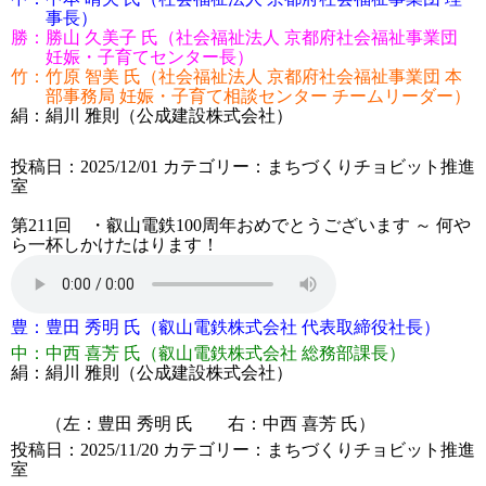
事長
）
勝：
勝山 久美子 氏（社会福祉法人 京都府社会福祉事業団
妊娠・子育てセンター長）
竹：
竹原 智美 氏（社会福祉法人 京都府社会福祉事業団 本
部事務局 妊娠・子育て相談センター チームリーダー）
絹：
絹川 雅則（公成建設株式会社）
投稿日：2025/12/01
カテゴリー：
まちづくりチョビット推進
室
第211回 ・叡山電鉄100周年おめでとうございます ～ 何や
ら一杯しかけたはります！
豊：
豊田 秀明 氏（叡山電鉄株式会社 代表取締役社長）
中：
中西 喜芳 氏（叡山電鉄株式会社 総務部課長）
絹：
絹川 雅則（公成建設株式会社）
（左：豊田 秀明 氏 右：中西 喜芳 氏）
投稿日：2025/11/20
カテゴリー：
まちづくりチョビット推進
室