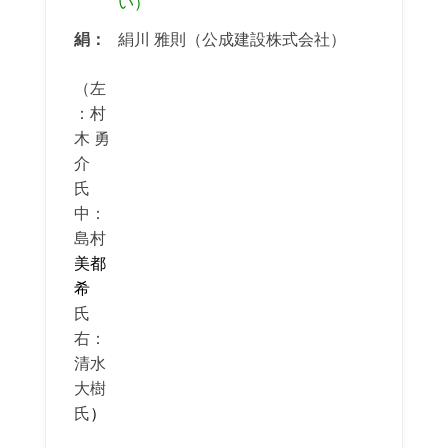
い）
絹：
絹川 雅則（公成建設株式会社）
（左
：村
木 勇
介
氏
中：
島村
美都
希
氏
右：
清水
大樹
氏
）