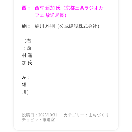
西：
西村 遥加 氏（京都三条ラジオカ
フェ 放送局長）
絹：
絹川 雅則（公成建設株式会社）
（右
：
西
村 遥
加
氏
左：
絹
川）
投稿日：2025/10/31
カテゴリー：
まちづくり
チョビット推進室