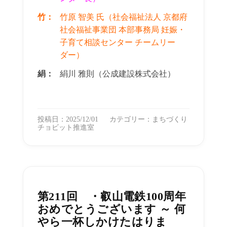
竹：
竹原 智美 氏（社会福祉法人 京都府
社会福祉事業団 本部事務局 妊娠・
子育て相談センター チームリー
ダー）
絹：
絹川 雅則（公成建設株式会社）
投稿日：2025/12/01
カテゴリー：
まちづくり
チョビット推進室
第211回 ・叡山電鉄100周年
おめでとうございます ～ 何
やら一杯しかけたはりま