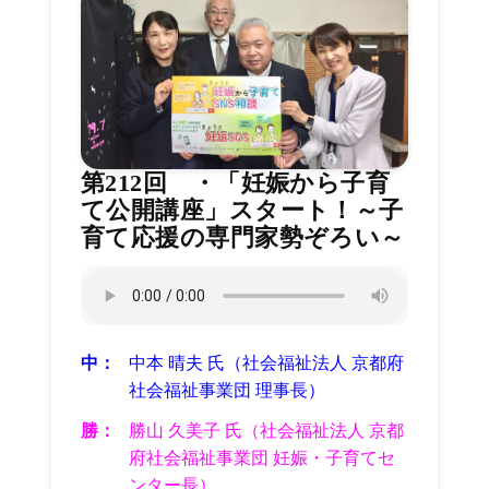
第212回 ・「妊娠から子育
て公開講座」スタート！～子
育て応援の専門家勢ぞろい～
中：
中本 晴夫 氏（社会福祉法人 京都府
社会福祉事業団 理事長
）
勝：
勝山 久美子 氏（社会福祉法人 京都
府社会福祉事業団 妊娠・子育てセ
ンター長）