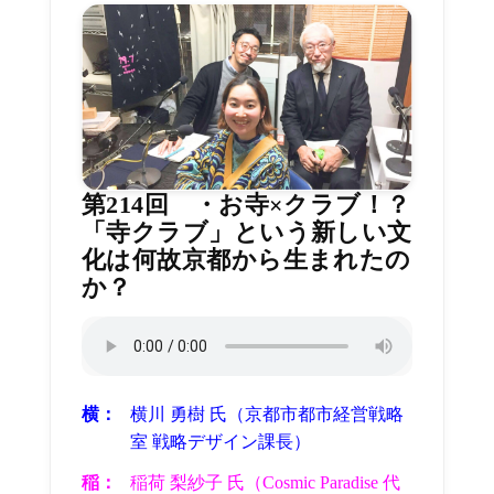
第214回 ・お寺×クラブ！？
「寺クラブ」という新しい文
化は何故京都から生まれたの
か？
横：
横川 勇樹 氏（京都市都市経営戦略
室 戦略デザイン課長）
稲：
稲荷 梨紗子 氏（Cosmic Paradise 代