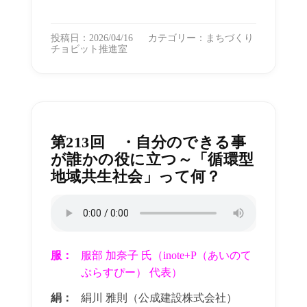
投稿日：2026/04/16
カテゴリー：
まちづくり
チョビット推進室
第213回 ・自分のできる事
が誰かの役に立つ～「循環型
地域共生社会」って何？
服：
服部 加奈子 氏（inote+P（あいのて
ぷらすぴー） 代表）
絹：
絹川 雅則（公成建設株式会社）