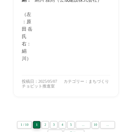
（左
：原
田 岳
氏
右：
絹
川）
投稿日：2025/05/07
カテゴリー：
まちづくり
チョビット推進室
1 / 10
1
2
3
4
5
...
10
...