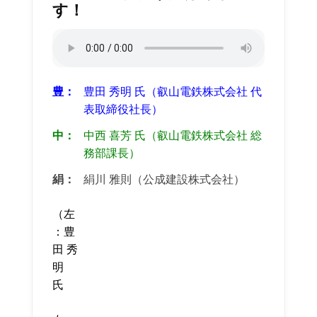
す！
豊：
豊田 秀明 氏（叡山電鉄株式会社 代
表取締役社長）
中：
中西 喜芳 氏（叡山電鉄株式会社 総
務部課長）
絹：
絹川 雅則（公成建設株式会社）
（左
：豊
田 秀
明
氏