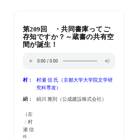
第209回 ・共同書庫ってご
存知ですか？～蔵書の共有空
間が誕生！
村：
村瀬 信 氏（京都大学大学院文学研
究科専攻）
絹：
絹川 雅則（公成建設株式会社）
（左
：村
瀬 信
氏