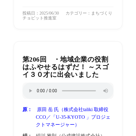
投稿日：2025/06/30
カテゴリー：
まちづくり
チョビット推進室
第206回 ・地域企業の役割
はふやせるはずだ！ ～スゴ
イ３０才に出会いました
原：
原田 岳 氏（株式会社taliki 取締役
CCO／「U-35-KYOTO 」プロジェ
クトマネージャー）
絹：
絹川 雅則（公成建設株式会社）