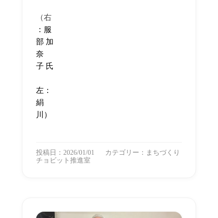
（右
：服
部 加
奈
子
氏
左：
絹
川）
投稿日：2026/01/01
カテゴリー：
まちづくり
チョビット推進室