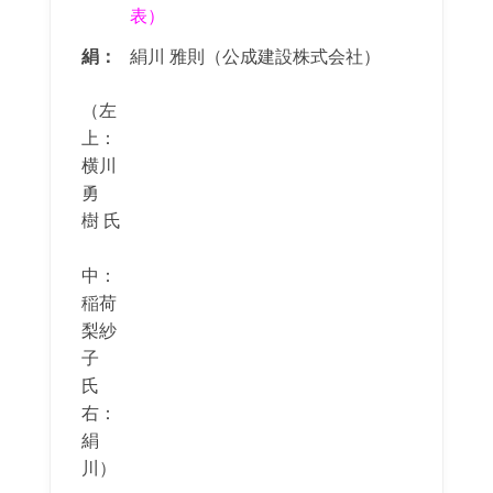
表）
絹：
絹川 雅則（公成建設株式会社）
（左
上：
横川
勇
樹 氏
中：
稲荷
梨紗
子
氏
右：
絹
川）