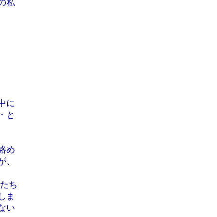
の私
中に
・と
絡め
が、
人たち
しま
ない