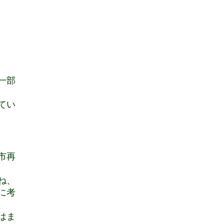
一部
てい
市再
ね、
に考
はま