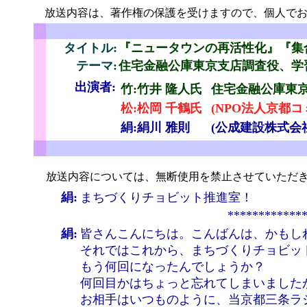
放送内容は、著作権の保護を受けますので、個人でお
こ
タイトル:
『ニュータウンの再活性化』『集
テーマ:
住宅金融公庫東京支店調査役、学
出演者:
竹:竹井
隆人氏
住宅金融公庫東
松:松岡 千鶴氏
(NPO法人京都
絹:絹川 雅則
(公成建設株式会
せ
放送内容については、無断使用を禁止させていただき
絹:
まちづくりチョビット推進室！
************
絹:
皆さんこんにちは。こんばんは、かもし
それではこれから、まちづくりチョビッ
もう何回になったんでしょうか？
何回目かはちょっと忘れてしまいました
お相手はいつものように、当京都三条ラ