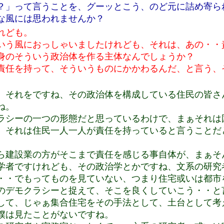
？」って言うことを、グーッとこう、のど元に詰め寄ら
な風には思われませんか？
れども。
いう風におっしゃいましたけれども、それは、あの・・
身のそういう政治体を作る主体なんでしょうか？
責任を持って、そういうものにかかわるんだ、と言う、
、それをですね、その政治体を構成している住民の皆さ
ね。
ラシーの一つの形態だと思っているわけで、まぁそれは
、それは住民一人一人が責任を持っていると言うことだ
ら建設業の方がそこまで責任を感じる事自体が、まぁそ
学者ですけれども、その政治学とかですね、文系の研究
・・でもってものを見ていない、つまり住宅或いは都市
のデモクラシーと捉えて、そこを良くしていこう・・と
して、じゃぁ集合住宅をその手法として、土台として考
僕は見たことがないですね。