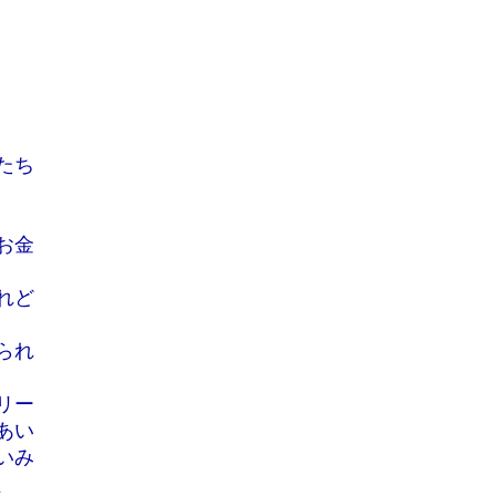
たち
お金
れど
られ
リー
あい
いみ
、