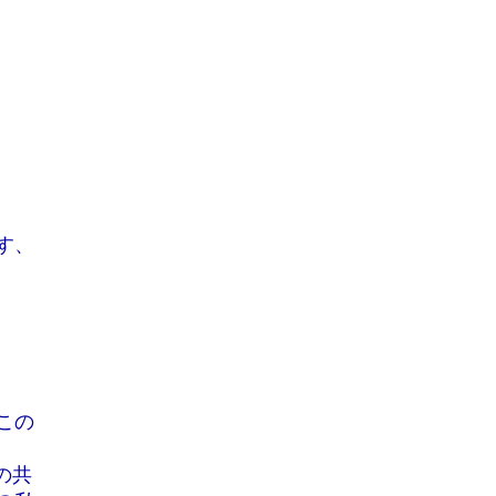
す、
この
の共