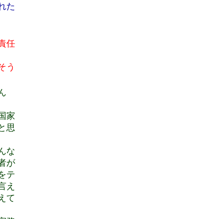
れた
責任
そう
ん
国家
と思
んな
者が
をテ
言え
えて