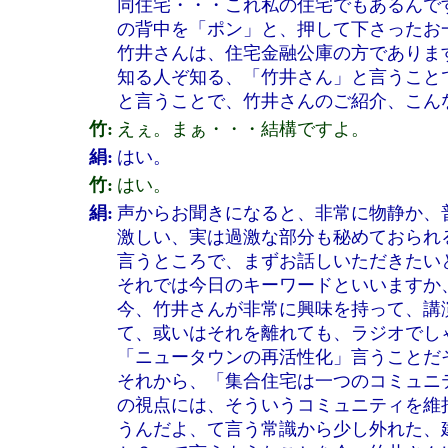
同住宅・・・これ私の住宅でもあるんで
の背中を「ポン」と、押して下さったお
竹井さんは、住宅金融公庫の方でありま
知る人ぞ知る、「竹井さん」と言うこと
と言うことで、竹井さんのご紹介、こん
竹:
えぇ。まぁ・・・結構ですよ。
絹:
はい。
竹:
はい。
絹:
声からお聞きになると、非常に物静か、
激しい、実は過激な部分も秘めておられ
言うところで、まずお話しいただきたい
それでは今日のキーワードといいますか
今、竹井さんが非常に興味を持って、講
て、或いはそれを離れても、ラジオでし
「ニュータウンの再活性化」言うことだ
それから、「集合住宅は一つのコミュニ
の視点には、そういうコミュニティを維
うんだよ、て言う常識から少し外れた、