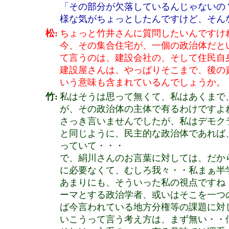
「その部分が欠落しているんじゃないの
様な気がちょっとしたんですけど、そん
松:
ちょっと竹井さんに質問したいんですけ
今、その集合住宅が、一個の政治体だと
て言うのは、建設会社の、そして住民自
建設屋さんは、やっぱりそこまで、後の
いう意味も含まれているんでしょうか。
竹:
私はそうは思って無くて、私はあくまで
が、その政治体の主体で有るわけですよ
さっき言いませんでしたが、私はデモク
と同じように、民主的な政治体であれば
っていて・・・
で、絹川さんのお言葉に対しては、だか
に必要なくて、むしろ我々・・私まぁ半
あまりにも、そういった私の視点ですね
ーマとする政治学者、或いはそこを一つ
ば今言われている地方分権等の課題に対
いこうって言う考え方は、まず無い・・