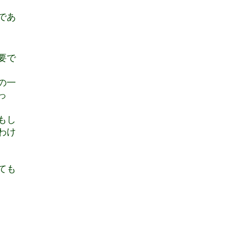
であ
要で
の一
っ
もし
わけ
ても