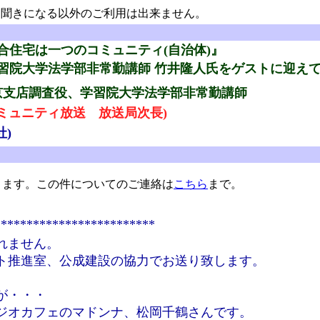
聞きになる以外のご利用は出来ません。
合住宅は一つのコミュニティ(自治体)』
習院大学法学部非常勤講師 竹井隆人氏をゲストに迎え
京支店調査役、学習院大学法学部非常勤講師
コミュニティ放送 放送局次長)
社)
ます。この件についてのご連絡は
こちら
まで。
*************************
れません。
ト推進室、公成建設の協力でお送り致します。
が・・・
ジオカフェのマドンナ、松岡千鶴さんです。