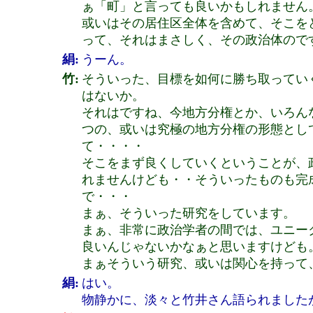
ぁ「町」と言っても良いかもしれません
或いはその居住区全体を含めて、そこを
って、それはまさしく、その政治体ので
絹:
うーん。
竹:
そういった、目標を如何に勝ち取ってい
はないか。
それはですね、今地方分権とか、いろん
つの、或いは究極の地方分権の形態とし
て・・・・
そこをまず良くしていくということが、
れませんけども・・そういったものも完
で・・・
まぁ、そういった研究をしています。
まぁ、非常に政治学者の間では、ユニー
良いんじゃないかなぁと思いますけども
まぁそういう研究、或いは関心を持って
絹:
はい。
物静かに、淡々と竹井さん語られました