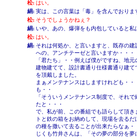
松:
はい。
絹:
実は、この言葉は「毒」を含んでおりま
松:
そうでしょうかねぇ？
絹:
いや、あの、爆弾をも内包していると私
松:
はい。
絹:
それは何処か、と言いますと、既存の建
への、アンチテーゼと言いますか・・・
「君たち」・・例えば僕がですね、地元
建物建てて、設計書通り仕様書通り建て
を頂戴しました。
まぁメンテナンスはしますけれども・・
も・・
「そういうメンテナンス制度で、それで
たと・・・
で、私が前、この番組でも語らして頂き
トと鉄の箱をお納めして、現場を去るだ
の種を撒いて去ることが出来たらなぁ・
じくも竹井さんは、「その夢の部分を夢