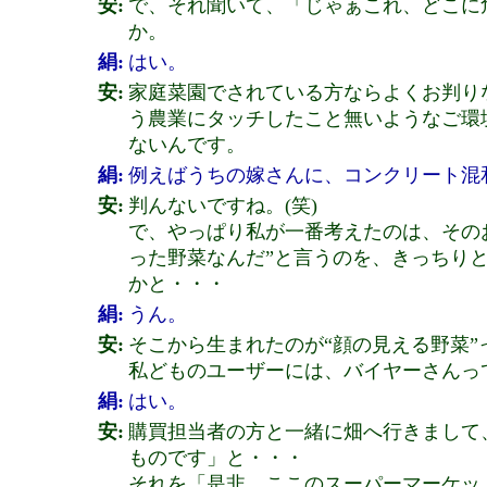
安:
で、それ聞いて、「じゃぁこれ、どこに
か。
絹:
はい。
安:
家庭菜園でされている方ならよくお判り
う農業にタッチしたこと無いようなご環
ないんです。
絹:
例えばうちの嫁さんに、コンクリート混
安:
判んないですね。(笑)
で、やっぱり私が一番考えたのは、その
った野菜なんだ”と言うのを、きっちり
かと・・・
絹:
うん。
安:
そこから生まれたのが“顔の見える野菜”
私どものユーザーには、バイヤーさんっ
絹:
はい。
安:
購買担当者の方と一緒に畑へ行きまして
ものです」と・・・
それを「是非、ここのスーパーマーケッ