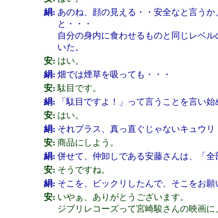
絹:
あのね、顔の見える・・安全なと言うか
と・・・
自分の身内に食わせるものと同じレベル
いた。
安:
はい。
絹:
畑では煙草を吸っても・・・
安:
駄目です。
絹:
「駄目ですよ！」って言うことを言い始
安:
はい。
絹:
それプラス、真っ直ぐじゃないキュウリ
安:
商品にしよう。
絹:
併せて、仲卸しである安藤さんは、「全
安:
そうですね。
絹:
そこを、ビックリしたんで、そこをお願
安:
いやぁ、ありがとうございます。
ジブリレコーズって宮崎駿さんの映画に