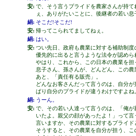
安:
で、そう言うプライドを農家さんが持て
ぇ、ありがたいことに、後継者の若い息
絹:
そこだ!そこだ!
安:
帰ってこられてましてねぇ。
絹:
はい。
安:
つい先日、政府も農業に対する補助制度
優先的に出ると言うような法令が認めら
やはり、これから、この日本の農業を担
息子さん、孫さんが、どんどん、この農
あと、「責任有る販売」。
どんなお客さんだって言うのは、自分が
ぱり自分のプライドが違うわけですよね
絹:
うーん。
安:
で、その若い人達って言うのは、「俺が
いたよ。親父の顔があったよ！」って言
言いますか、その農業に対するプライド
そうすると、その農業を自分が担う、こ