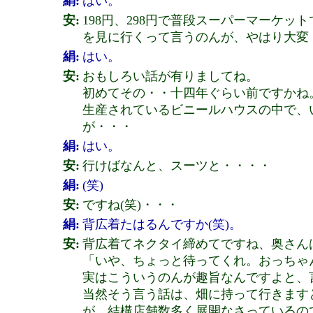
絹:
はい。
安:
198円、298円で普段スーパーマーケ
を見に行くって言うのんが、やはり大変
絹:
はい。
安:
おもしろい話が有りましてね。
初めてその・・十四年ぐらい前ですかね
生産されているビニールハウスの中で、
が・・・
絹:
はい。
安:
行けばなんと、スーツと・・・・
絹:
(笑)
安:
ですね(笑)・・・
絹:
背広着たはるんですか(笑)。
安:
背広着てネクタイ締めてですね、奥さん
「いや、ちょっと待ってくれ。おっちゃん
実はこういうのんが趣旨なんですよと、
当然そう言う話は、畑に持って行きます
が、結構店舗数多く展開なさっているの