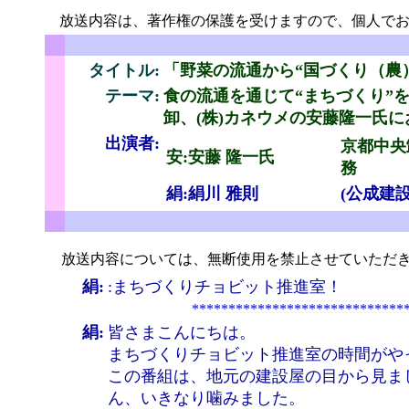
放送内容は、著作権の保護を受けますので、個人でお
ちょびっと
タイトル:
「野菜の流通から“国づくり（農
テーマ:
食の流通を通じて“まちづくり”
卸、(株)カネウメの安藤隆一氏
と
出演者:
京都中央
安:
安藤 隆一氏
務
絹:絹川 雅則
(公成建
ちょびっと
放送内容については、無断使用を禁止させていただき
絹:
:まちづくりチョビット推進室！
*****************************
絹:
皆さまこんにちは。
まちづくりチョビット推進室の時間がや
この番組は、地元の建設屋の目から見ま
ん、いきなり噛みました。