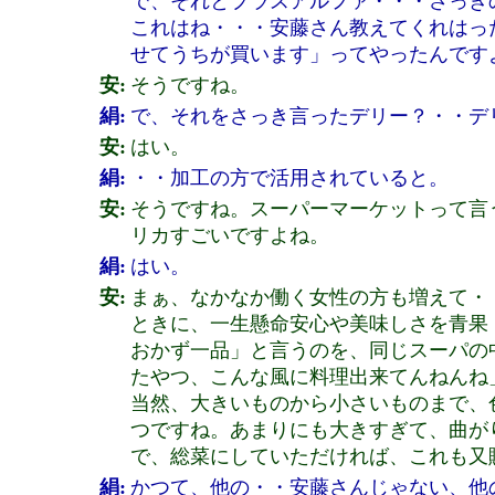
で、それとプラスアルファ・・・さっき
これはね・・・安藤さん教えてくれはっ
せてうちが買います」ってやったんです
安:
そうですね。
絹:
で、それをさっき言ったデリー？・・デ
安:
はい。
絹:
・・加工の方で活用されていると。
安:
そうですね。スーパーマーケットって言
リカすごいですよね。
絹:
はい。
安:
まぁ、なかなか働く女性の方も増えて・
ときに、一生懸命安心や美味しさを青果
おかず一品」と言うのを、同じスーパの
たやつ、こんな風に料理出来てんねんね
当然、大きいものから小さいものまで、
つですね。あまりにも大きすぎて、曲が
で、総菜にしていただければ、これも又
絹:
かつて、他の・・安藤さんじゃない、他