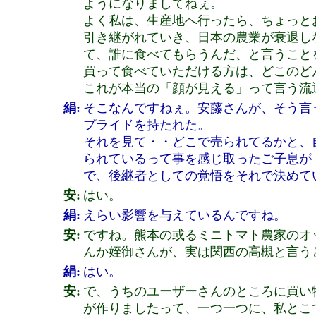
ようになりましてねぇ。
よく私は、生産地へ行ったら、ちょっと
引き継がれていき、日本の農業が衰退し
て、誰に食べてもらうんだ、と言うこと
買って食べていただける方は、どこのど
これが本当の「顔が見える」って言う流
絹:
そこなんですねぇ。安藤さんが、そう言
プライドを持たれた。
それを見て・・どこで売られてるかと、
られているって事を感じ取ったご子息が
で、後継者としての覚悟をそれで決めて
安:
はい。
絹:
えらい影響を与えているんですね。
安:
ですね。熊本の或るミニトマト農家のオ
んか姪御さんが、実は関西の高槻と言う
絹:
はい。
安:
で、うちのユーザーさんのところに買い
が作りましたって、一つ一つに、私とこ