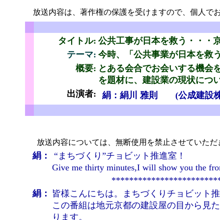
放送内容は、著作権の保護を受けますので、個人でお
ちょびっと
タイトル:
公共工事が日本を救う・・・
テーマ:
今時、「公共事業が日本を救
概要:
とある会合でお会いする機会
と
を題材に、建設業の現状につ
出演者:
絹：絹川 雅則
(公成建設
ちょびっと
放送内容については、無断使用を禁止させていただ
絹：
“まちづくり”チョビット推進室！
Give me thirty minutes,I will show you 
************************
絹：
皆様こんにちは。まちづくりチョビット推
この番組は地元京都の建設屋の目から見た
ります。