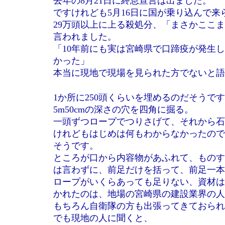
去年の8月21日に終息宣言は出ました。
ですけれども5月16日に国が乗り込んで
29万頭以上に上る殺処分、「まさかここ
言われました。
「10年前にも実は宮崎県で口蹄疫が発生
かった」
本当に現地で現場を見られた方でないと語
1か所に250頭くらいを埋めるのだそうで
5m50cmの深さの穴を四角に掘る。
一頭ずつロープでつりさげて、それから石
けれどもはじめは何もわからなかったので
そうです。
ところが口から内容物があふれて、ものす
は言わずに、前足だけを括って、前足一本
ロープがいくらあっても足りない、資材は
かれたのは、地場の宮崎県の建設業界の人
もちろん自衛隊の方も出張ってきておられ
でも現地の人に聞くと、