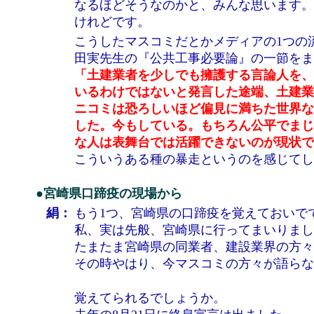
なるほどそうなのかと、みんな思います。
けれどです。
こうしたマスコミだとかメディアの1つの
田実先生の『公共工事必要論』の一節をま
「土建業者を少しでも擁護する言論人を、
いるわけではないと発言した途端、土建業
ニコミは恐ろしいほど偏見に満ちた世界な
した。今もしている。もちろん公平でまじ
な人は表舞台では活躍できないのが現状で
こういうある種の暴走というのを感じてし
●宮崎県口蹄疫の現場から
絹：
もう1つ、宮崎県の口蹄疫を覚えておいで
私、実は先般、宮崎県に行ってまいりまし
たまたま宮崎県の同業者、建設業界の方々
その時やはり、今マスコミの方々が語らな
覚えてられるでしょうか。