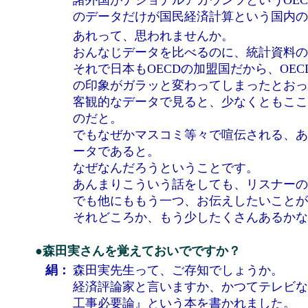
諸外国がナショナルアカウンツというOE
のデータだけが国民経済計算という国内の
あれって、思われませんか。
おんなじデータを比べるのに、統計資料の
それで日本もOECDの加盟国だから、O
の印象がガラッと変わってしまったとおっ
客観的なデータで見ると、少なくともここ
のだと。
でもなぜかマスコミ等々で喧伝される、あ
ータであると。
なぜなんだろうということです。
あんまりこういう話をしても、リスナーの
でも他にももう一つ、お伝えしたいことが
それどころか、もう少したくさんあるかな
●森田実さんを覚えておいでですか？
絹：
森田実先生って、ご存知でしょうか。
経済評論家と言いますか、かつてテレビな
工事必要論』という本を書かれました。