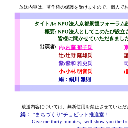
放送内容は、著作権の保護を受けますので、個人でお
ちょびっと
タイトル:
NPO法人京都景観フォーラム
概要:
NPO法人としてこのたび設立
皆様に聞かせていただきまし
出演者:
内:
内藤 郁子氏
と
辻:辻野 隆雄氏
紫:紫和 雅史氏
小:小林 明音氏
絹：絹川 雅則
ちょびっと
放送内容については、無断使用を禁止させていただ
絹：
“まちづくり”チョビット推進室！
Give me thirty minutes,I will show you