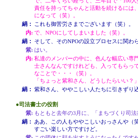
で、二年くらい経って、三年目で「100
責任を持ってちゃんと活動を続けるには、
になって（笑）。
絹：
これも御苦労さまでございます（笑）。
内:
で、NPOにしてしまいました（笑）。
絹：
そして、そのNPOの設立プロセスに関わ
紫:
はい。
内:
私達のメンバーの中に、色んな幅広い専
士さんなんですけれども、入ってもらっ
なことで・・・（笑）。
「ちょっと紫和さん、どうしたらいい？
絹：
紫和さん、ややこしい人たちに引きずり
●司法書士の役割
紫:
もともと去年の3月に、「まちづくり司
絹：
ああ、この人もややこしいおっさんや（
すごい楽しい方ですけど。
紫:
この団体に顔を出すようになったんです