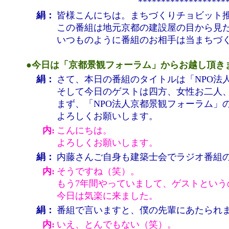
*******************
絹：
皆様こんにちは。まちづくりチョビット
この番組は地元京都の建設屋の目から見
いつものように番組のお相手は当まちづ
●今日は「京都景観フォーラム」からお越し頂き
絹：
さて、本日の番組のタイトルは「NPO法
そして今日のゲストは四方、女性お二人
まず、「NPO法人京都景観フォーラム」
よろしくお願いします。
内:
こんにちは。
よろしくお願いします。
絹：
内藤さんご自身も建築士会でラジオ番組
内:
そうですね（笑）。
もう7年間やっていまして、ゲストという
今日は気楽に来ました。
絹：
番組で言いますと、僕の先輩にあたられ
内:
いえ、とんでもない（笑）。