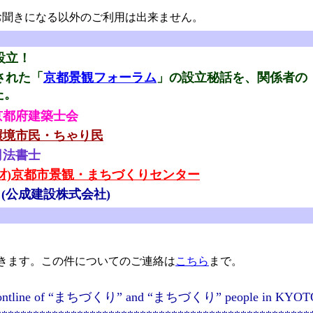
聞きになる以外のご利用は出来ません。
設立！
された「
京都景観フォーラム
」の設立秘話を、関係者の
た。
京都府建築士会
環境市民・ちゃり民
司法書士
(財)京都市景観・まちづくりセンター
(公成建設株式会社)
きます。この件についてのご連絡は
こちら
まで。
 the frontline of “まちづくり” and “まちづくり” people in KYOT