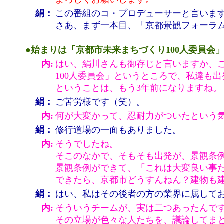
絹：
この番組のコ・プロデューサーと言いま
さあ、まず一本目、「京都景観フォーラ
●始まりは「京都市未来まちづくり100人委員会
内:
はい、絹川さんも御存じと言いますか、
100人委員会」というところで、私達も
ということは、もう3年前になりますね。
絹：
ご苦労様です（笑）。
内:
何が大変かって、忍耐力がついたという
絹：
修行道場の一面もありました。
内:
そうでしたね。
そこのなかで、そもそも出発が、景観条
景観条例ができて、「これは大変良い事
できたら、京都市どうすんねん？建物も
絹：
はい、私はその後者の方の業界に属して
内:
そういうチームが、実は二つあったんで
その立場が色々な人たちを、議論してま