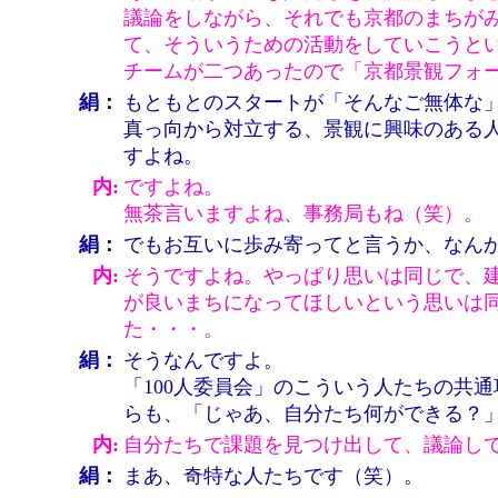
議論をしながら、それでも京都のまちが
て、そういうための活動をしていこうと
チームが二つあったので「京都景観フォ
絹：
もともとのスタートが「そんなご無体な
真っ向から対立する、景観に興味のある
すよね。
内:
ですよね。
無茶言いますよね、事務局もね（笑）。
絹：
でもお互いに歩み寄ってと言うか、なん
内:
そうですよね。やっぱり思いは同じで、
が良いまちになってほしいという思いは
た・・・。
絹：
そうなんですよ。
「100人委員会」のこういう人たちの共
らも、「じゃあ、自分たち何ができる？
内:
自分たちで課題を見つけ出して、議論し
絹：
まあ、奇特な人たちです（笑）。