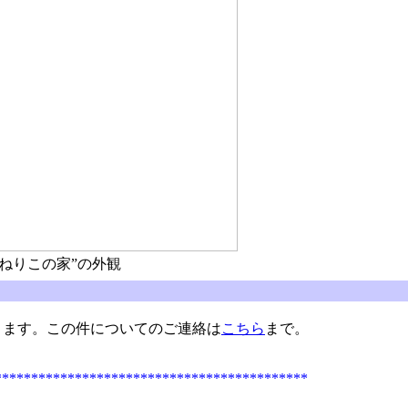
とねりこの家”の外観
ます。この件についてのご連絡は
こちら
まで。
*******************************************