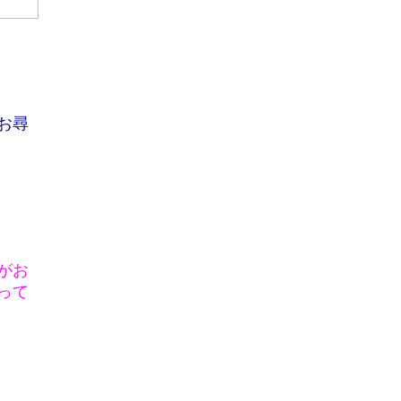
お尋
がお
って