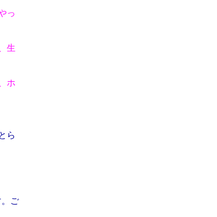
やっ
、生
、ホ
とら
す。ご