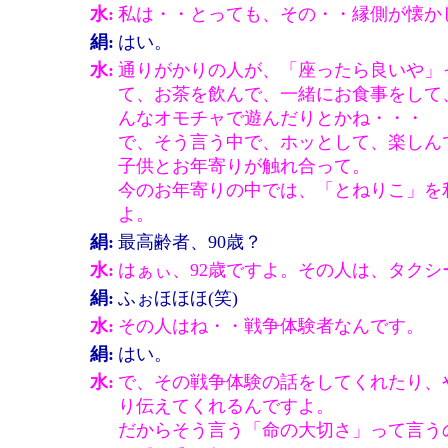
水:
私は・・とっても、その・・縁側が懐か
絹:
はい。
水:
通りがかりの人が、「座ったら良いや」
て、お茶を飲んで、一緒にお食事をして
んなオモチャで遊んだりとかね・・・
で、そう言う中で、ホッとして、楽しん
子供とお年寄りが触れ合って。
今のお年寄りの中では、「とねりこ」を
よ。
絹:
最高齢者、90歳？
水:
はぁぃ、92歳ですよ。その人は、タク
絹:
ふぉほほほ(笑)
水:
その人はね・・戦争体験者なんです。
絹:
はい。
水:
で、その戦争体験の話をしてくれたり、
り伝えてくれるんですよ。
だからそう言う「命の大切さ」って言う