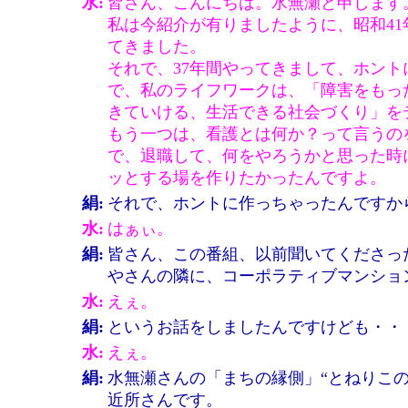
水:
皆さん、こんにちは。水無瀬と申します
私は今紹介が有りましたように、昭和4
てきました。
それで、37年間やってきまして、ホン
で、私のライフワークは、「障害をもっ
きていける、生活できる社会づくり」を
もう一つは、看護とは何か？って言うの
で、退職して、何をやろうかと思った時
ッとする場を作りたかったんですよ。
絹:
それで、ホントに作っちゃったんですから
水:
はぁぃ。
絹:
皆さん、この番組、以前聞いてくださっ
やさんの隣に、コーポラティブマンショ
水:
えぇ。
絹:
というお話をしましたんですけども・・
水:
えぇ。
絹:
水無瀬さんの「まちの縁側」“とねりこ
近所さんです。