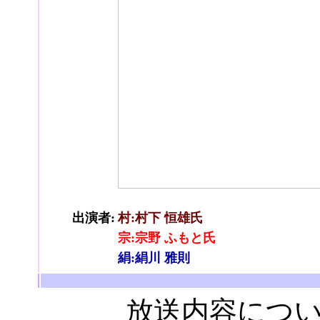
出演者:
村:村下 恒雄氏
宗:宗野 ふもと氏
絹:絹川 雅則
放送内容につい