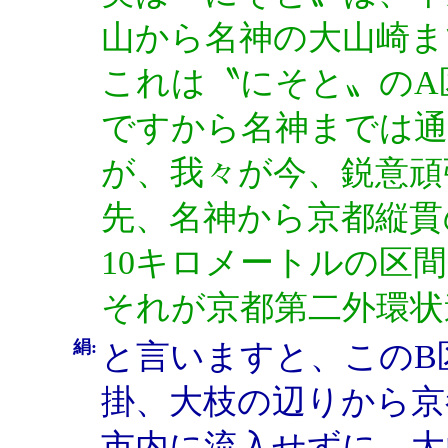
山から名神の大山崎ま
これは〝にそと〟のA
ですから名神までは
が、我々が今、鋭意頑
先、名神から京都縦貫
10キロメートルの区
それが京都第二外環状
絹:
と言いますと、このB
掛、大枝の辺りから京
市内に流入せずに、大