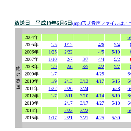
放送日 平成19年6月6日
(mp3形式音声ファイルはこ
2004年
6
2005年
1/5
1/12
4/6
5/4
2006年
1/25
2/22
4/5
5/10
2007年
1/10
2/7
3/7
4/4
5/2
2008年
1/9
2/6
3/5
4/2
5/7
他
2009年
1/7
4/25
6
の
放
2010年
1/9
2/13
3/13
4/17
5/15
6
送
2011年
1/22
2/26
3/24
5/28
6
2012年
1/7
2/11
3/10
4/14
5/19
6
2013年
2/17
3/17
4/27
5/18
6
2014年
2/22
3/22
6
2015年
1/17
2/21
3/21
4/25
5/30