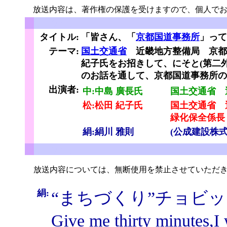
放送内容は、著作権の保護を受けますので、個人でお
ちょびっと
タイトル:
「皆さん、「
京都国道事務所
」って
テーマ:
国土交通省
近畿地方整備局 京都
紀子氏をお招きして、にそと(第二
のお話を通して、京都国道事務所の
と
出演者:
中:中島 廣長氏
国土交通省 
松:松田 紀子氏
国土交通省 
緑化保全係長
絹:絹川 雅則
(公成建設株式
ちょびっと
放送内容については、無断使用を禁止させていただき
絹:
“まちづくり”チョビ
Give me thirty minutes,I 