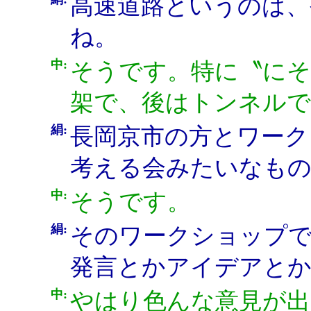
高速道路というのは、
ね。
中:
そうです。特に〝にそ
架で、後はトンネルで
絹:
長岡京市の方とワーク
考える会みたいなも
中:
そうです。
絹:
そのワークショップ
発言とかアイデアと
中:
やはり色んな意見が出