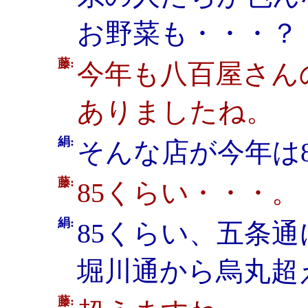
お野菜も・・・？
藤:
今年も八百屋さん
ありましたね。
絹:
そんな店が今年は8
藤:
85くらい・・・。
絹:
85くらい、五条
堀川通から烏丸超
藤: