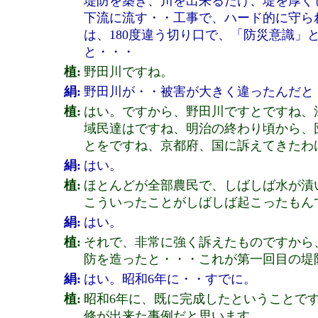
堤防を築き、川を出来るだけ、堤を厚く
下流に流す・・工事で、ハード的に守ら
は、180度違う切り口で、「防災意識
と・・・
植:
野田川ですね。
絹:
野田川が・・被害が大きく違ったんだと
植:
はい。ですから、野田川ですとですね、
域民達はですね、明治の終わり頃から、
とをですね、京都府、国に訴えてきたわ
絹:
はい。
植:
ほとんどが全部農民で、しばしば水が漬
こういったことがしばしば起こったもん
絹:
はい。
植:
それで、非常に強く訴えたものですから
防を造ったと・・・これが第一回目の堤
絹:
はい。昭和6年に・・すでに。
植:
昭和6年に、既に完成したということで
修が出来た事例だと思います。