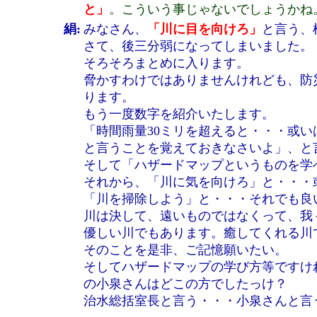
と」
。こういう事じゃないでしょうかね
絹:
みなさん、
「川に目を向けろ」
と言う、
さて、後三分弱になってしまいました。
そろそろまとめに入ります。
脅かすわけではありませんけれども、防
ります。
もう一度数字を紹介いたします。
「時間雨量30ミリを超えると・・・或い
と言うことを覚えておきなさいよ」、と
そして「ハザードマップというものを学
それから、「川に気を向けろ」と・・・
「川を掃除しよう」と・・・それでも良
川は決して、遠いものではなくって、我
優しい川でもあります。癒してくれる川
そのことを是非、ご記憶願いたい。
そしてハザードマップの学び方等ですけ
の小泉さんはどこの方でしたっけ？
治水総括室長と言う・・・小泉さんと言