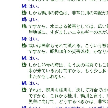
絹:
はい。
植:
しかも鴨川の特色は、非常に川の勾配が
絹:
はい。
植:
ですから、水による被害としては、広い
岸地域に、すざましいエネルギーの水が
絹:
はい。
植:
或いは民家もそれで潰れる。こういう被
ですから、昭和10年の災害以後、かな
絹:
はい。
植:
しかし23号の時は、もうあの写真でも
水が来ているわけですから、もう少し多
出たかもしれない。
絹:
はい。
植:
それは、鴨川も桂川も、決して万全では
ですから、これから桂川、鴨川と言う、
災害に向けて、どうするべきかは、非常