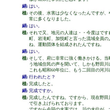
絹:
はい。
植:
その後、水害は少なくなったんですが、や
常に多くなりました。
絹:
はい。
植:
それで又、地元の人達は・・今度はです
町、岩滝町、加悦町と言った流域全員の
ね、運動団体を結成されたんですね。
絹:
はい。
植:
そして、府に非常に強く働きかける。当
う地域住民の声を聞いて、しかも野田川
これも昭和60年位に、もう二回目の河川
絹:
行われたと？
植:
完成したと。
絹:
完成ですか。
植:
完成したんですね。ですから、現在野田川
で引き上げられております。
ですから今回の水害では、川の水位が、大