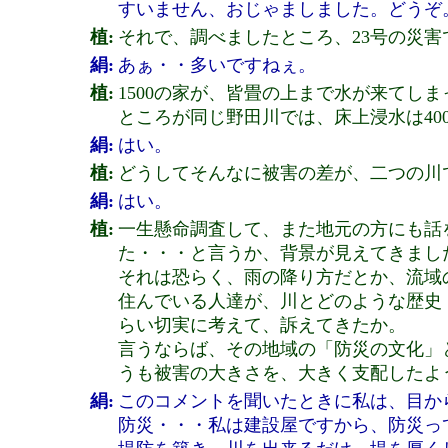
すいません、おじゃましました。どうぞ
植:
それで、調べましたところ、23号の災害
絹:
あぁ・・多いですねぇ。
植:
1500の家が、皆畳の上まで水が来てし
ところが同じ野田川では、床上浸水は40
絹:
はい。
植:
どうしてそんなに被害の差が、二つの川
絹:
はい。
植:
一生懸命調査して、また地元の方にも話
た・・・と言うか、背景が見えてきまし
それは恐らく、雨の降り方だとか、流域
住んでいる人達が、川とどのような歴史
らい切実に考えて、訴えてきたか。
言うならば、その地域の「防災の文化」
うも被害の大きさを、大きく支配したよ
絹:
このコメントを聞いたときに私は、目か
防災・・・私は建設屋ですから、防災っ