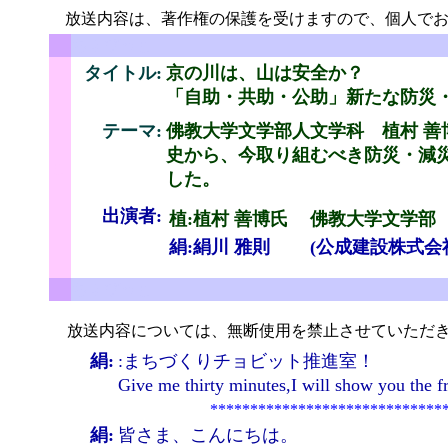
放送内容は、著作権の保護を受けますので、個人でお
ちょびっと
タイトル:
京の川は、山は安全か？
「自助・共助・公助」新たな防災
テーマ:
佛教大学文学部人文学科 植村 善
史から、今取り組むべき防災・減
と
した。
出演者:
植:
植村 善博氏
佛教大学文学部
絹:絹川 雅則
(公成建設株式会
ちょびっと
放送内容については、無断使用を禁止させていただき
絹:
:まちづくりチョビット推進室！
Give me thirty minutes,I will show yo
*****************************
絹:
皆さま、こんにちは。