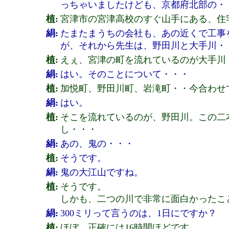
っちゃいましたけども、京都府北部の・
植:
宮津市の宮津高校のすぐ山手にある、住
絹:
たまたまうちの会社も、あの近くで工事
が、それから先生は、野田川と大手川・
植:
えぇ、宮津の町を流れているのが大手川
絹:
はい。そのことについて・・・
植:
加悦町、野田川町、岩滝町・・今合わせ
絹:
はい。
植:
そこを流れているのが、野田川。この二
し・・・
絹:
あの、鬼の・・・
植:
そうです。
絹:
鬼の大江山ですね。
植:
そうです。
しかも、二つの川で非常に面白かったこ
絹:
300ミリって言うのは、1日にですか？
植:
ほぼ、正確には16時間ほどです。