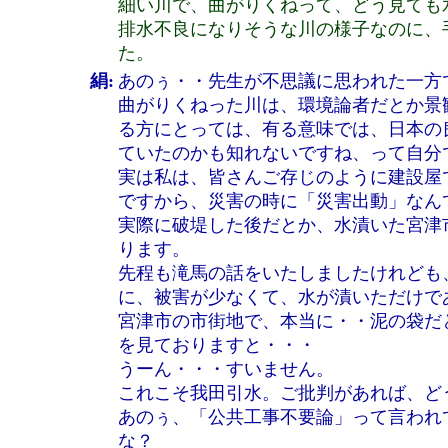
細い川で、曲がりくねって、どう見ても
排水不良になりそうな川の様子なのに、
た。
絹:
あのぅ・・先生が不思議に思われた一方
曲がりくねった川は、環境論者だとか景
る方にとっては、有る意味では、日本の
ていたのかも知れないですね、って自分
実は私は、皆さんご存じのように建設屋
ですから、災害の時に「災害出動」なん
実際に破堤した後だとか、水漬いた宮津
ります。
先程も滝馬の話をいたしましたけれども
に、被害が少なくて、水が漬いただけで
宮津市の市街地で、本当に・・泥の袋だ
を見ておりますと・・・
うーん・・・すいません。
これこそ我田引水。ご批判があれば、ど
あのぅ、「公共工事不要論」って言われ
な？