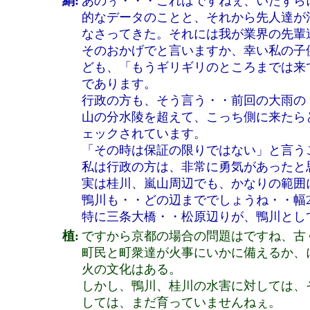
絹:
あのぅ・・・これはですねぇ、いたずら
的なデータのことと、それから先人達が
なさってきた。それには我が業界の先輩
そのおかげでと言いますか、幸い私の子
ども、「もうギリギリのところまでは来
であります。
行政の方も、そう言う・・前回の大雨の・
山の分水陵を超えて、こっち側に来たら
ェックされています。
「その時は保証の限りではない」と言う
私は行政の方は、非常に勇気があったと
実は桂川、嵐山周辺でも、かなりの範囲
鴨川も・・どの辺まででしょうね・・幅2
特に三条大橋・・松原辺りが、鴨川とし
植:
ですから京都の場合の問題はですね、古
町民と町衆達が火事にいかに備えるか、
火の文化はある。
しかし、鴨川、桂川の水害に対しては、
しては、まだ育っていませんねぇ。