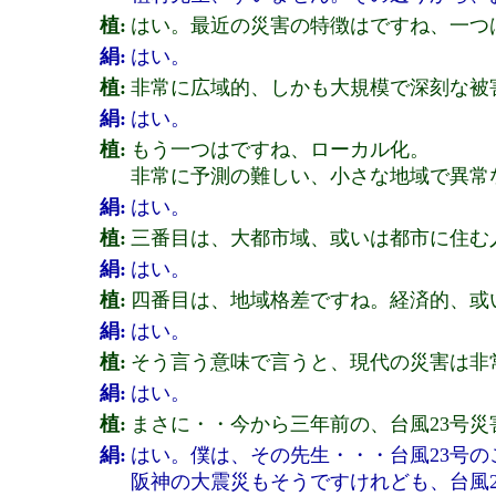
植:
はい。最近の災害の特徴はですね、一つ
絹:
はい。
植:
非常に広域的、しかも大規模で深刻な被
絹:
はい。
植:
もう一つはですね、ローカル化。
非常に予測の難しい、小さな地域で異常
絹:
はい。
植:
三番目は、大都市域、或いは都市に住む
絹:
はい。
植:
四番目は、地域格差ですね。経済的、或
絹:
はい。
植:
そう言う意味で言うと、現代の災害は非
絹:
はい。
植:
まさに・・今から三年前の、台風23号
絹:
はい。僕は、その先生・・・台風23号
阪神の大震災もそうですけれども、台風