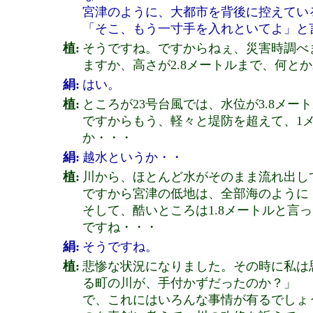
宮津のように、大都市を背後に控えてい
「そこ、もう一寸手を入れといてよ」と
植:
そうですね。ですからねぇ、災害時調べ
ますか、高さが2.8メートルまで、何と
絹:
はい。
植:
ところが23号台風では、水位が3.8メー
ですからもう、軽々と堤防を超えて、1
か・・・
絹:
越水というか・・
植:
川から、ほとんど水がそのまま流れ出し
ですから宮津の低地は、全部海のように
そして、酷いところは1.8メートルと言
ですね・・・
絹:
そうですね。
植:
悲惨な状況になりました。その時に私は
る町の川が、手付かずだったのか？」
で、これにはいろんな事情が有るでしょ