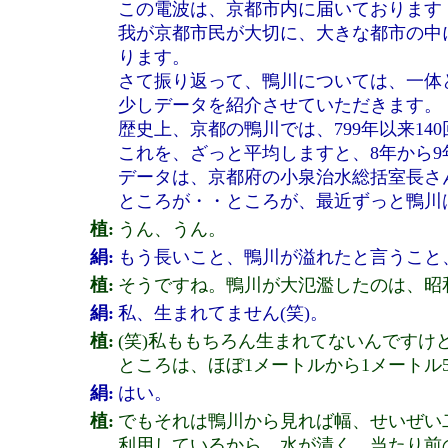
この電波は、京都市内に届いております
我が京都市民が大切に、大きな都市の中
ります。
さて振り返って、鴨川については、一体
少しデータを紹介させていただきます。
歴史上、京都の鴨川では、799年以来1
これを、ざっと平均しますと、8年から
データは、京都府の小泉治水総括室長さ
ところが・・ところが、最近ずっと鴨川
植:
うん、うん。
絹:
もう長いこと、鴨川が溢れたと言うこと
植:
そうですね。鴨川が大氾濫したのは、昭和
絹:
私、生まれてません(笑)。
植:
(笑)私ももちろん生まれてないんです
ところは、ほぼ1メートルから1メートル
絹:
はい。
植:
でもそれは鴨川から見れば幅、せいぜい
利用しているから、水が漬く。当たり前