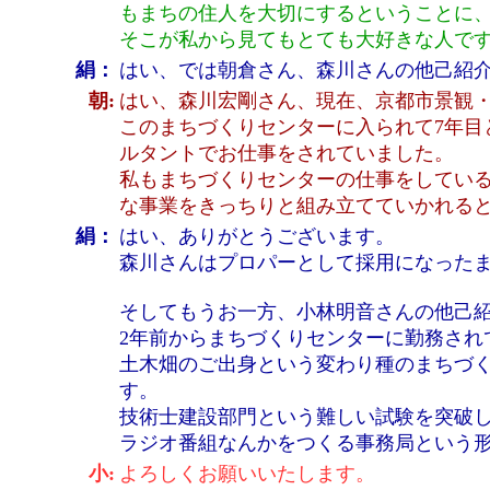
もまちの住人を大切にするということに
そこが私から見てもとても大好きな人で
絹：
はい、では朝倉さん、森川さんの他己紹
朝:
はい、森川宏剛さん、現在、京都市景観
このまちづくりセンターに入られて7年目
ルタントでお仕事をされていました。
私もまちづくりセンターの仕事をしてい
な事業をきっちりと組み立てていかれる
絹：
はい、ありがとうございます。
森川さんはプロパーとして採用になった
そしてもうお一方、小林明音さんの他己
2年前からまちづくりセンターに勤務され
土木畑のご出身という変わり種のまちづ
す。
技術士建設部門という難しい試験を突破
ラジオ番組なんかをつくる事務局という
小:
よろしくお願いいたします。