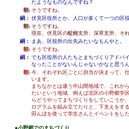
たようなものなんですね？
朝:
そうですね。
絹：
伏見区役所とか、人口が多くて一つの区
朝:
そうですね。
現在、伏見区の醍醐支所、深草支所、それ
絹：
まあ、区役所の出先みたいなもんやと。
朝:
そうですね。
絹：
でも区役所の人たちとまちづくりアドバ
なったことがないんじゃないかなと思う
朝:
今、それぞれ区ごとに担当が決まって、仕
います。
まちなかとは違う中山間地域で、これか
たいという地域、例えば北区の小野郷学
らどうやってまちづくりをしていこうか
ログラムを組み立てたりと、下支えをす
田んぼを使って学生さんとイベントをした
●小野郷でのまちづくり