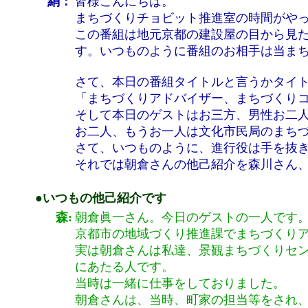
絹：
皆様こんにちは。
まちづくりチョビット推進室の時間がや
この番組は地元京都の建設屋の目から見
す。いつものように番組のお相手は当ま
さて、本日の番組タイトルと言うかタイ
「まちづくりアドバイザー、まちづくり
そして本日のゲストはお三方、男性お二人
お二人、もうお一人は文化市民局のまち
さて、いつものように、進行役は手を抜
それでは朝倉さんの他己紹介を森川さん
●いつもの他己紹介です
森:
朝倉眞一さん。今日のゲストの一人です
京都市の地域づくり推進課でまちづくり
実は朝倉さんは私達、景観まちづくりセン
にあたる人です。
当時は一緒に仕事をしておりました。
朝倉さんは、当時、町家の担当等をされ