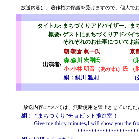
放送内容は、著作権の保護を受けますので、個人でお
ちょびっと
タイトル:
まちづくりアドバイザー、ま
概要:
ゲストにまちづくりアドバイ
それぞれのお仕事についてお
朝:朝倉 眞一氏
京
と
森:森川 宏剛氏
（
出演者:
小:小林 明音（あかね）氏
（
絹：絹川 雅則
ちょびっと
放送内容については、無断使用を禁止させていただ
絹：
“まちづくり”チョビット推進室！
Give me thirty minutes,I will show you 
**********************