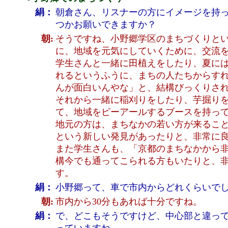
絹：
朝倉さん、リスナーの方にイメージを持
つかお願いできますか？
朝:
そうですね、小野郷学区のまちづくりと
に、地域を元気にしていくために、交流
学生さんと一緒に田植えをしたり、夏に
れるというふうに、まちの人たちからす
んが面白いんやな」と、結構びっくりさ
それから一緒に稲刈りをしたり、芋掘り
て、地域をピーアールするブースを持っ
地元の方は、まちなかの若い方が来るこ
という新しい発見があったりと、非常に
また学生さんも、「京都のまちなかから
構今でも通ってこられる方もいたりと、
す。
絹：
小野郷って、車で市内からどれくらいで
朝:
市内から30分もあれば十分ですね。
絹：
で、どこもそうですけど、中心部と違っ