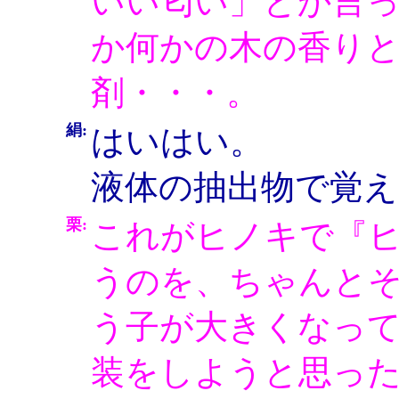
いい匂い」とか言
か何かの木の香り
剤・・・。
絹:
はいはい。
液体の抽出物で覚
栗:
これがヒノキで『
うのを、ちゃんと
う子が大きくなっ
装をしようと思っ