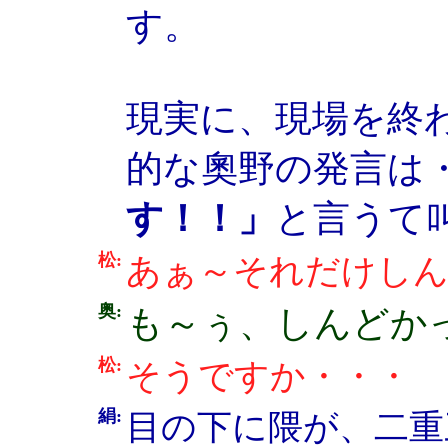
す。
現実に、現場を終
的な奧野の発言は
す！！」
と言うて
松:
あぁ～それだけしん
奥:
も～ぅ、しんどか
松:
そうですか・・・
絹:
目の下に隈が、二重