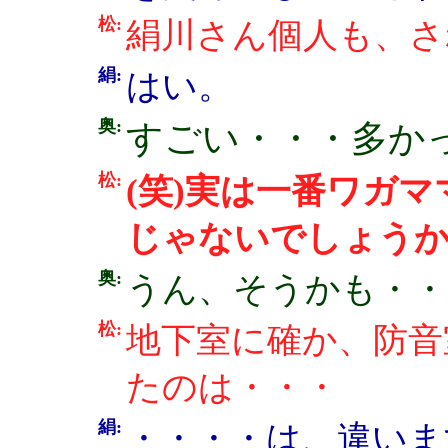
松:
絹川さん個人も、さ
絹:
はい。
奥:
すごい・・・多か
松:
(笑)実は一番ワガ
じゃないでしょう
奥:
うん、そうかも・・・
松:
地下室に確か、防音
たのは・・・
絹:
・・・・は、違いま