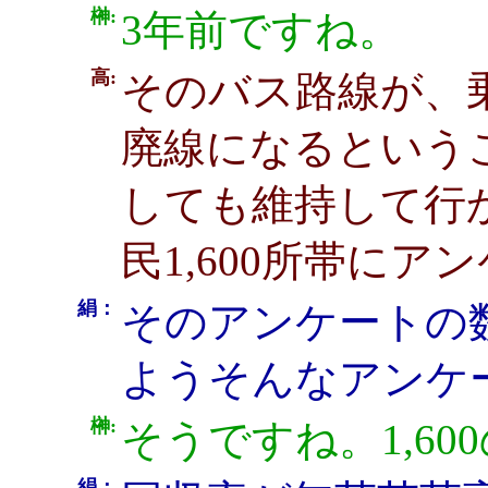
榊:
3年前ですね。
高:
そのバス路線が、
廃線になるという
しても維持して行
民1,600所帯に
絹：
そのアンケートの
ようそんなアンケ
榊:
そうですね。1,60
絹：