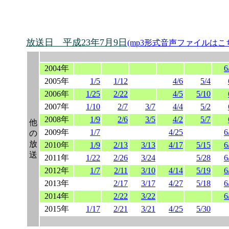
放送日 平成23年7月9日
(mp3形式音声ファイルはこ
2004年
6
2005年
1/5
1/12
4/6
5/4
2006年
1/25
2/22
4/5
5/10
2007年
1/10
2/7
3/7
4/4
5/2
2008年
1/9
2/6
3/5
4/2
5/7
他
2009年
1/7
4/25
6
の
放
2010年
1/9
2/13
3/13
4/17
5/15
6
送
2011年
1/22
2/26
3/24
5/28
6
2012年
1/7
2/11
3/10
4/14
5/19
6
2013年
2/17
3/17
4/27
5/18
6
2014年
2/22
3/22
6
2015年
1/17
2/21
3/21
4/25
5/30