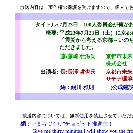
放送内容は、著作権の保護を受けますので、個人でお
ちょびっと
タイトル:
7月23日 100人委員会が何
概要:
平成23年7月23日（土）に
「震災から考える京都～いの
ただきました。
と
藤:藤崎 壮滋氏
京都市未来
株式会社 
出演者:
長:長澤 哲也氏
京都市未来
サテナ環境
絹：絹川 雅則
(公成建
ちょびっと
放送内容については、無断使用を禁止させていただ
絹：
“まちづくり”チョビット推進室！
Give me thirty minutes,I will show you 