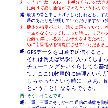
丸:
そうですね。A4ノート半分くらいの大き
に向けて必ず通信ができるというもので
絹:
最後の砦と申し上げましたけれども、す
砦のあたりを説明していただけますか（
丸:
機体の精度が上り、遠くに飛んでいて、
一届かなくなってしまった時に、リアル
距離を岸にいる方にお伝えをするために
めに衛星電話を御提供させていただきま
絹:
GPSデータを口頭で送信すると。
それは例えば島影に入ってしま
チューニングをいくらしても基
て、ここは物理的に無理という所
しちゃったという時に、さあ、
ということになるんですか。
西:
そういうことです。
絹:
二重、三重にそうやって通信の基盤を御