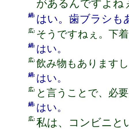
があるんですよね
絹:
はい。歯ブラシも
広:
そうですねぇ。下着
絹:
はい。
広:
飲み物もありますし
絹:
はい。
広:
と言うことで、必要
絹:
はい。
広:
私は、コンビニと