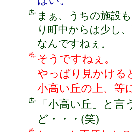
はい。
広:
まぁ、うちの施設も
り町中からは少し、
なんですねぇ。
松:
そうですねぇ。
やっぱり見かける
小高い丘の上、等
広:
「小高い丘」と言
ど・・・(笑)
松: