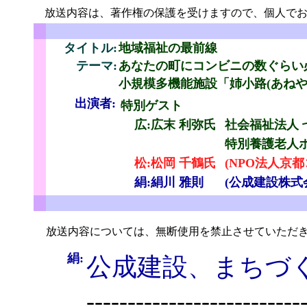
放送内容は、著作権の保護を受けますので、個人でお
こ
タイトル:
地域福祉の最前線
テーマ:
あなたの町にコンビニの数ぐらい
小規模多機能施設「姉小路(あねや
出演者:
特別ゲスト
広:広末 利弥氏
社会福祉法人 
特別養護老人
松:松岡 千鶴氏
(NPO法人京
絹:絹川 雅則
(公成建設株式
せ
放送内容については、無断使用を禁止させていただき
絹:
公成建設、まちづ
--------------------------