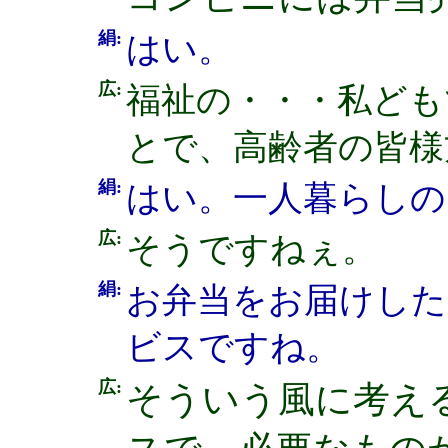
絹:
はい。
広:
福祉の・・・私ども
とで、高齢者の皆様
絹:
はい。一人暮らしの
広:
そうですねぇ。
絹:
お弁当をお届けした
ビスですね。
広:
そういう風に考え