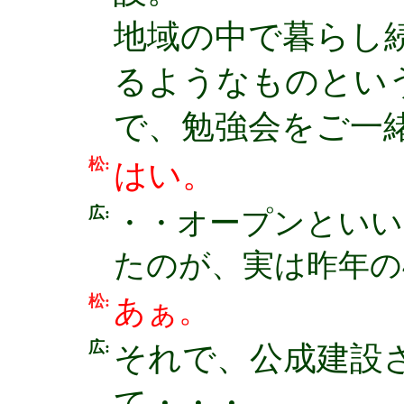
地域の中で暮らし
るようなものとい
で、勉強会をご一
松:
はい。
広:
・・オープンといい
たのが、実は昨年の
松:
あぁ。
広:
それで、公成建設
て・・・