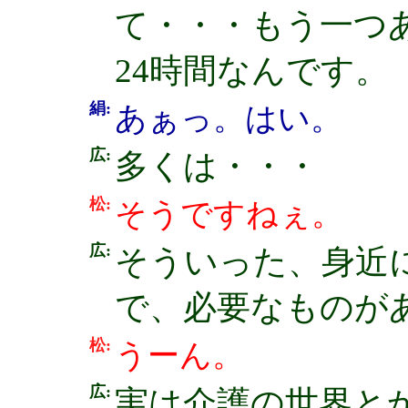
て・・・もう一つ
24時間なんです。
絹:
あぁっ。はい。
広:
多くは・・・
松:
そうですねぇ。
広:
そういった、身近
で、必要なものが
松:
うーん。
広:
実は介護の世界と