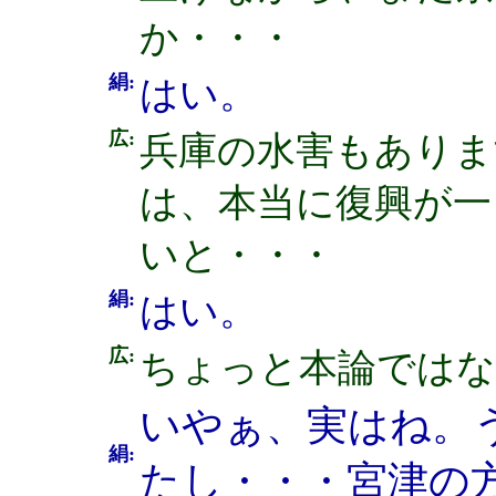
か・・・
絹:
はい。
広:
兵庫の水害もありま
は、本当に復興が一
いと・・・
絹:
はい。
広:
ちょっと本論ではな
いやぁ、実はね。
絹:
たし・・・宮津の