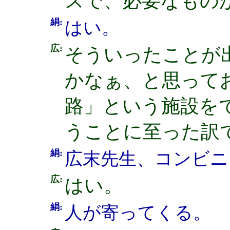
スで、必要なもの
絹:
はい。
広:
そういったことが
かなぁ、と思って
路」という施設を
うことに至った訳で
絹:
広末先生、コンビニ
広:
はい。
絹:
人が寄ってくる。