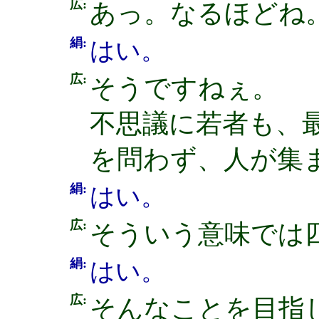
広:
あっ。なるほどね
絹:
はい。
広:
そうですねぇ。
不思議に若者も、
を問わず、人が集
絹:
はい。
広:
そういう意味では
絹:
はい。
広:
そんなことを目指