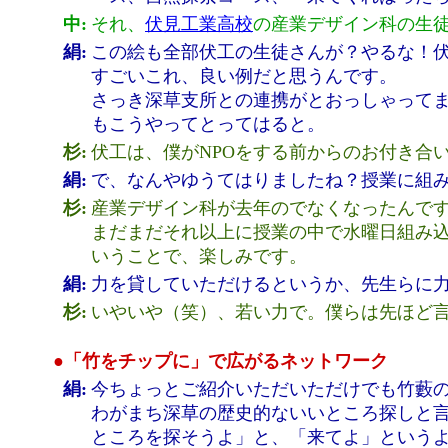
中:
それ、
伏見工業高校
の産業デザイン科の生
絹:
この絵も全部伏工の生徒さんが？やるな！
すごいこれ、良い例だと思うんです。
さっき深草支所との連携がとおっしゃって
もこうやってとってはると。
杉:
伏工は、僕がNPOをする前からのお付き合
絹:
で、なんやゆうてはりましたね？授業に組
杉:
産業デザイン科が去年のでなくなったんで
まだまだそれ以上に授業の中で水曜日組み込
いうことで、楽しみです。
絹:
力を貸していただけるというか、先生らに
杉:
いやいや（笑）、若い力で。僕らは先ほど
●「竹をチップに」で広がるネットワーク
絹:
今ちょっとご紹介いただいただけでも竹藪
わがまち深草の歴史的ないいところ探しと
ところを探そうよ」と、「来てよ」という