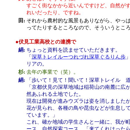
すごく街なかから近いんですけど、自然が
れいだったり、ですね。
田:
それから農村的な風景もありながら、やっ
ってたりするところなので、そういうとこ
●伏見工業高校との連携で
絹:
ちょっと資料を読ませていただきます。
「
深草トレイルーつれづれ深草ぐるりん歩
リアの。
杉:
去年の事業で（笑）。
絹:
「歩いて！見て！聞いて！深草トレイル 
「京都伏見の深草地域は稲荷山の南麓に広が
然あふれる土地でした。
現在は開発が進みウズラは姿を消しました
花が見られ、各種の鳥や昆虫などが生息し
ています。」
これ、確か地域の学生さんと一緒に、我が
ース、自然探索コース、「来てくれはった