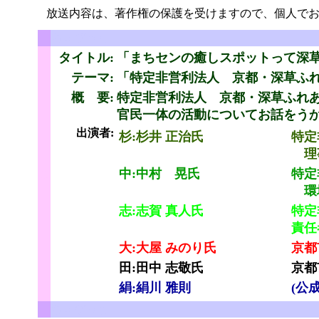
放送内容は、著作権の保護を受けますので、個人でお
ちょびっと
タイトル:
「まちセンの癒しスポットって深
テーマ:
「特定非営利法人 京都・深草ふ
概 要:
特定非営利法人 京都・深草ふれ
官民一体の活動についてお話をう
出演者:
杉:杉井 正治氏
特定
理
と
中:中村 晃氏
特定
環境
志:志賀 真人氏
特定
責任
大:大屋 みのり氏
京都
田:田中 志敬氏
京都
絹:絹川 雅則
(公
ちょびっと