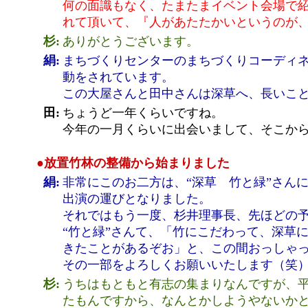
何の面識もなく、たまたまイベント会場で
れて頂いて、『人があたたかいというのが
杉:
ありがとうございます。
絹:
まちづくりセンターのまちづくりコーディ
動をされています。
この大屋さんと田中さんは深草へ、長いこ
田:
ちょうど一年くらいですね。
今年の一月くらいに出会いまして、そこか
●放置竹林の整備から始まりました
絹:
非常にこのお二方は、“深草 竹と緑”さん
出演の運びとなりました。
それではもう一度、杉井理事長、先ほどの
“竹と緑”さんて、「竹にこだわって、深草
きたことがあるぞお」と、この間おっしゃ
その一部をよろしくお願いいたします（笑
杉:
うちはもともと有志の集まりなんですが、平
たもんですから、なんとかしようやないか