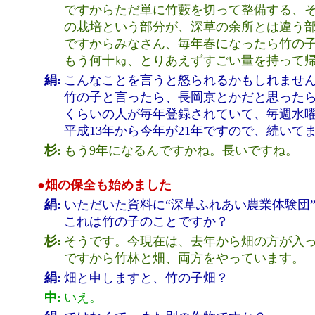
ですからただ単に竹藪を切って整備する、
の栽培という部分が、深草の余所とは違う
ですからみなさん、毎年春になったら竹の
もう何十㎏、とりあえずすごい量を持って
絹:
こんなことを言うと怒られるかもしれませ
竹の子と言ったら、長岡京とかだと思ったら
くらいの人が毎年登録されていて、毎週水
平成13年から今年が21年ですので、続いて
杉:
もう9年になるんですかね。長いですね。
●畑の保全も始めました
絹:
いただいた資料に“深草ふれあい農業体験団
これは竹の子のことですか？
杉:
そうです。今現在は、去年から畑の方が入
ですから竹林と畑、両方をやっています。
絹:
畑と申しますと、竹の子畑？
中:
いえ。