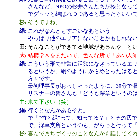
さんなど、NPOの杉井さんたちが核となっ
でグ～ッと結ばれつつあると思ったらいい
杉:
そうですね。
絹:
これがなんともすごいなあという。
やっぱり他のエリアにないことかもしれな
田:
そんなことができてる地域があるんや！と
大:
結構学区をまたいで、色んな所で「あの人
絹:
こういう形で非常に活発になさっているエ
るというか、網のようにからめとったはる
方々です。
最初理事長がおっしゃったように、30分で
リスナーの皆さんも「どうも深草というの
中:
来て下さい（笑）
絹:
行くとなんかあるぞと。
で「“竹と緑”って、知ってる？」とその辺
で、深草支所というのも、がらっと行って
杉:
喜んでまちづくりのことなんかも話してく