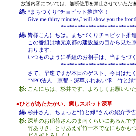
放送内容については、無断使用を禁止させていただき
絹:
“まちづくり”チョビット推進室！
Give me thirty minutes,I will show you th
***************************
絹:
皆様こんにちは。まちづくりチョビット推
この番組は地元京都の建設屋の目から見た
おります。
いつものように番組のお相手は、当まちづ
***************************
さて、早速ですが本日のゲスト、今日はた
“NPO法人 京都・深草ふれあい隊 竹と緑
杉:
こんにちは、杉井です。よろしくお願いい
●ひとがあたたかい、癒しスポット深草
絹:
杉井さん、ちょっと“竹と緑”さんの紹介予
杉:
深草のお稲荷さんのま南くらいにあるんで
竹ありき、とりあえず竹一本でなにもかも
どうぞよろしく！