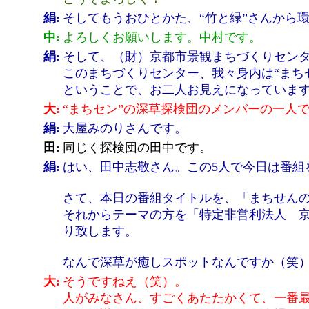
絹:
そしてもうおひとかた、“竹と緑”さんから
中:
よろしくお願いします。中村です。
絹:
そして、（財）京都市景観まちづくりセン
このまちづくりセンター、我々身内は“まち
ということで、お二人お見えになっていま
大:
“まちセン”の深草探検団のメンバーの一人
絹:
大屋みのりさんです。
田:
同じく探検団の田中です。
絹:
はい、田中志敬さん。この5人で今日は番組
さて、本日の番組タイトルを、「まちせん
それからテーマの方を「特定非営利法人 
り致します。
なんで深草が癒しスポットなんですか（笑
大:
そうですねえ（笑）。
人がみなさん、すごくあたたかくて、一番