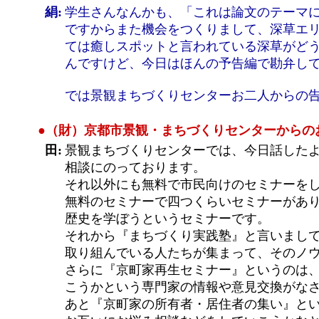
絹:
学生さんなんかも、「これは論文のテーマ
ですからまた機会をつくりまして、深草エリ
ては癒しスポットと言われている深草がど
んですけど、今日はほんの予告編で勘弁し
では景観まちづくりセンターお二人からの
●（財）京都市景観・まちづくりセンターからの
田:
景観まちづくりセンターでは、今日話した
相談にのっております。
それ以外にも無料で市民向けのセミナーを
無料のセミナーで四つくらいセミナーがあ
歴史を学ぼうというセミナーです。
それから『まちづくり実践塾』と言いまし
取り組んでいる人たちが集まって、そのノ
さらに『京町家再生セミナー』というのは
こうかという専門家の情報や意見交換がな
あと『京町家の所有者・居住者の集い』と