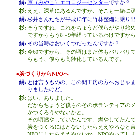
絹:
京（みやこ）エコロジーセンター
ですか？
杉:
ええ、深草にあるんですが、そこも一緒に
絹:
杉井さんたちが平成13年に竹林整備に乗り
杉:
そうですね。これをちょうど僕らがやり始
ですからもう8～9年経っているわけですか
絹:
その当時はおいくつだったんですか？
杉:
今60ですから、その頃はまだ体もバリバリ
らもう、僕らも高齢化しているんです。
●炭づくりからNPOへ
絹:
とは言うものの、この間工房の方へおじゃ
りましたけど。
杉:
はい、ありました。
だからちょうど僕らのそのボランティアの
かつくろうやないかと。
その頃燃やしていたんです。燃やしてたん
炭をつくるにはどないしたらええやろなと
NPOにしたらええやないか。NPOやってし