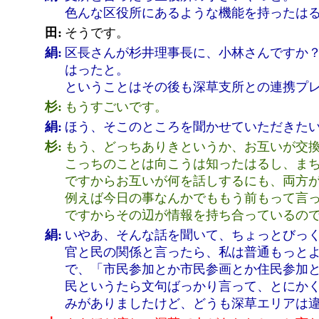
色んな区役所にあるような機能を持ったは
田:
そうです。
絹:
区長さんが杉井理事長に、小林さんですか？
はったと。
ということはその後も深草支所との連携プ
杉:
もうすごいです。
絹:
ほう、そこのところを聞かせていただきた
杉:
もう、どっちありきというか、お互いが交
こっちのことは向こうは知ったはるし、ま
ですからお互いが何を話しするにも、両方
例えば今日の事なんかでももう前もって言
ですからその辺が情報を持ち合っているの
絹:
いやあ、そんな話を聞いて、ちょっとびっ
官と民の関係と言ったら、私は普通もっと
で、「市民参加とか市民参画とか住民参加
民というたら文句ばっかり言って、とにか
みがありましたけど、どうも深草エリアは違