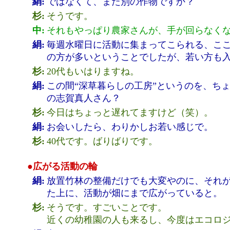
絹:
ではなくて、また別の作物ですか？
杉:
そうです。
中:
それもやっぱり農家さんが、手が回らなく
絹:
毎週水曜日に活動に集まってこられる、ここ
の方が多いということでしたが、若い方も
杉:
20代もいはりますね。
絹:
この間“深草暮らしの工房”というのを、ち
の志賀真人さん？
杉:
今日はちょっと遅れてますけど（笑）。
絹:
お会いしたら、わりかしお若い感じで。
杉:
40代です。ばりばりです。
●広がる活動の輪
絹:
放置竹林の整備だけでも大変やのに、それ
た上に、活動が畑にまで広がっていると。
杉:
そうです。すごいことです。
近くの幼稚園の人も来るし、今度はエコロ