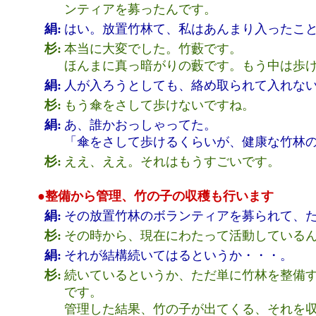
ンティアを募ったんです。
絹:
はい。放置竹林て、私はあんまり入ったこ
杉:
本当に大変でした。竹藪です。
ほんまに真っ暗がりの藪です。もう中は歩
絹:
人が入ろうとしても、絡め取られて入れな
杉:
もう傘をさして歩けないですね。
絹:
あ、誰かおっしゃってた。
「傘をさして歩けるくらいが、健康な竹林
杉:
ええ、ええ。それはもうすごいです。
●整備から管理、竹の子の収穫も行います
絹:
その放置竹林のボランティアを募られて、
杉:
その時から、現在にわたって活動しているん
絹:
それが結構続いてはるというか・・・。
杉:
続いているというか、ただ単に竹林を整備
です。
管理した結果、竹の子が出てくる、それを