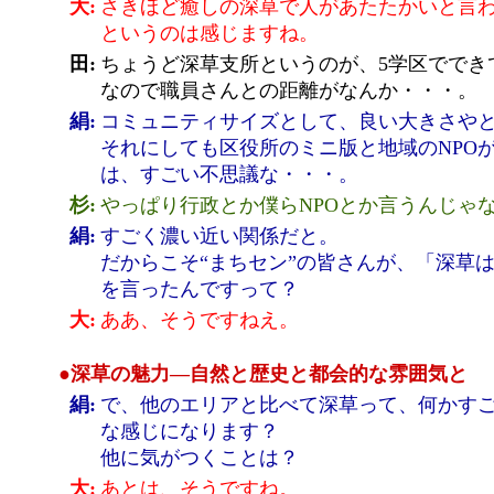
大:
さきほど癒しの深草で人があたたかいと言
というのは感じますね。
田:
ちょうど深草支所というのが、5学区ででき
なので職員さんとの距離がなんか・・・。
絹:
コミュニティサイズとして、良い大きさや
それにしても区役所のミニ版と地域のNPO
は、すごい不思議な・・・。
杉:
やっぱり行政とか僕らNPOとか言うんじゃ
絹:
すごく濃い近い関係だと。
だからこそ“まちセン”の皆さんが、「深草
を言ったんですって？
大:
ああ、そうですねえ。
●深草の魅力―自然と歴史と都会的な雰囲気と
絹:
で、他のエリアと比べて深草って、何かす
な感じになります？
他に気がつくことは？
大:
あとは、そうですね。