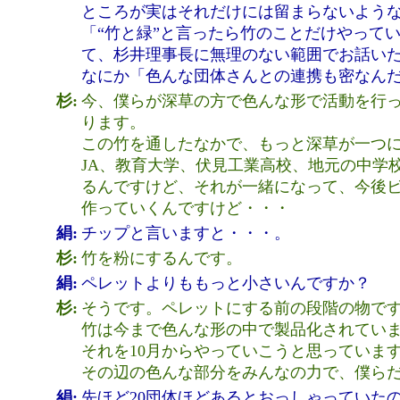
ところが実はそれだけには留まらないよう
「“竹と緑”と言ったら竹のことだけやって
て、杉井理事長に無理のない範囲でお話い
なにか「色んな団体さんとの連携も密なん
杉:
今、僕らが深草の方で色んな形で活動を行
ります。
この竹を通したなかで、もっと深草が一つに
JA、教育大学、伏見工業高校、地元の中学
るんですけど、それが一緒になって、今後
作っていくんですけど・・・
絹:
チップと言いますと・・・。
杉:
竹を粉にするんです。
絹:
ペレットよりももっと小さいんですか？
杉:
そうです。ペレットにする前の段階の物で
竹は今まで色んな形の中で製品化されてい
それを10月からやっていこうと思っていま
その辺の色んな部分をみんなの力で、僕ら
絹:
先ほど20団体ほどあるとおっしゃっていた