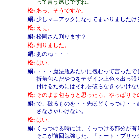
って言う感じですね。
松:
あっ、そうですか。
絹:
少しマニアックになってまいりましたけ
松:
えぇ。
絹:
松岡さん判ります？
松:
判りました。
絹:
あのね・・・
松:
はい。
絹:
・・・魔法瓶みたいに包むって言ったで
折角包んだやつをデザイン上色々出っ張
付けるためにはそれを破らなきゃいけな
松:
そのまま包もうと思ったら、やっぱりそ
絹:
で、破るものを・・先ほどくっつけ・・
さなきゃいけない。
松:
はい。
絹:
くっつける時には、くっつける部分が有
そこが前回勉強した、「ヒート・ブリッ