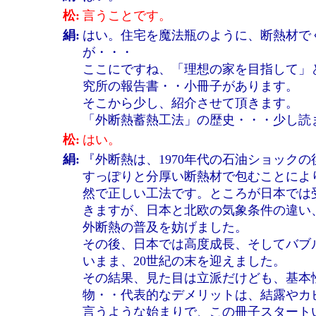
松:
言うことです。
絹:
はい。住宅を魔法瓶のように、断熱材で
が・・・
ここにですね、「理想の家を目指して」
究所の報告書・・小冊子があります。
そこから少し、紹介させて頂きます。
「外断熱蓄熱工法」の歴史・・・少し読
松:
はい。
絹:
『外断熱は、1970年代の石油ショック
すっぽりと分厚い断熱材で包むことによ
然で正しい工法です。ところが日本では
きますが、日本と北欧の気象条件の違い
外断熱の普及を妨げました。
その後、日本では高度成長、そしてバブ
いまま、20世紀の末を迎えました。
その結果、見た目は立派だけども、基本
物・・代表的なデメリットは、結露やカ
言うような始まりで、この冊子スタート