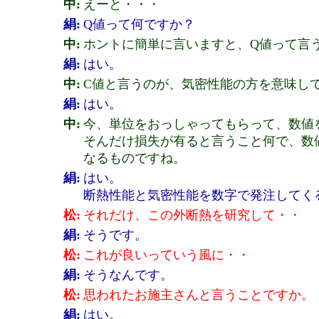
中:
えーと・・・
絹:
Q値って何ですか？
中:
ホントに簡単に言いますと、Q値って言
絹:
はい。
中:
C値と言うのが、気密性能の方を意味し
絹:
はい。
中:
今、単位をおっしゃってもらって、数値
そんだけ損失が有ると言うこと何で、数
なるものですね。
絹:
はい。
断熱性能と気密性能を数字で発注してく
松:
それだけ、この外断熱を研究して・・
絹:
そうです。
松:
これが良いっていう風に・・
絹:
そうなんです。
松:
思われたお施主さんと言うことですか。
絹:
はい。