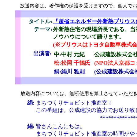
放送内容は、著作権の保護を受けますので、個人でお
こ
タイトル:
『超省エネルギー外断熱プリウス
テーマ:
外断熱住宅の現場所長である、当
ノウハウについて語ります。
(※プリウスはトヨタ自動車株式
出演者:
中:中村 元紀
公成建設株式会社
松:松岡 千鶴氏
(NPO法人京都
絹:絹川 雅則
(公成建設株式会
せ
放送内容については、無断使用を禁止させていただき
絹:
まちづくりチョビット推進室！
この番組は、公成建設の協力でお送り致
*************
絹:
皆さんこんにちは。
まちづくりチョビット推進室の時間がや