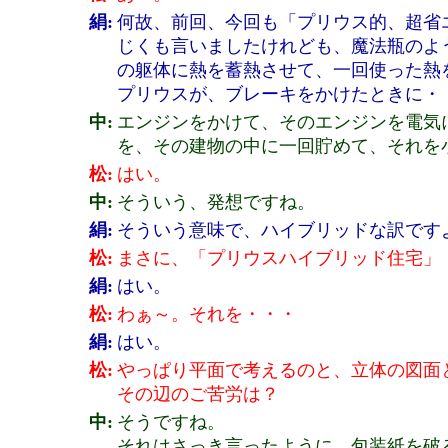
絹:
何故、前回、今回も「プリウス的、超省
じくも言いましたけれども、魔法瓶のよ
の躯体に熱を蓄熱させて、一回使った熱
プリウスが、ブレーキをかけたときに・
中:
エンジンをかけて、そのエンジンを電気
を、その建物の中に一回貯めて、それを
松:
はい。
中:
そういう、発想ですね。
絹:
そういう意味で、ハイブリッドな訳です
松:
まさに、「プリウスハイブリッド住宅」
絹:
はい。
松:
わぁ～。それを・・・
絹:
はい。
松:
やっぱり平面で考えるのと、立体の図面
その辺のご苦労は？
中:
そうですね。
それはさっき言ったように、包装紙を破