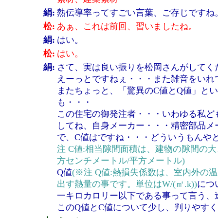
絹:
熱伝導率ってすごい言葉、ご存じですね
松:
あぁ、これは前回、習いましたね。
絹:
はい。
松:
はい。
絹:
さて、実は良い振りを松岡さんがしてく
えーっとですねぇ・・・また雑音をいれ
またちょっと、「驚異のC値とQ値」と
も・・・
この住宅の御発注者・・・いわゆる私ど
してね、自身メーカー・・・精密部品メ
で、C値はですね・・・どういうもんや
注 C値:相当隙間面積は、建物の隙間の
方センチメートル/平方メートル)
Q値
(※注 Q値:熱損失係数は、室内外の
出す熱量の事です。単位はW/(㎡.k))
につ
一キロカロリー以下である事って言う、
このQ値とC値について少し、判りやす