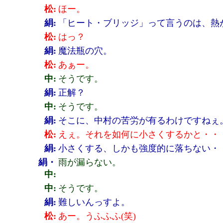
松:
ほー。
絹:
「ヒート・ブリッジ」って言うのは、熱
松:
はっ？
絹:
魔法瓶の穴。
松:
あぁー。
中:
そうです。
絹:
正解？
中:
そうです。
絹:
そこに、中村の苦労が有るわけですねぇ
松:
えぇ。それを如何に小さくするかと・・
絹:
小さくする、しかも強度的に落ちない・
絹・
雨が漏らない。
中:
中:
そうです。
絹:
難しいんっすよ。
松:
あー。うふふふ(笑)