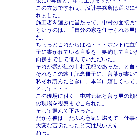
仮にO専務と、申し上げますが・・・
この方はですねぇ、設計事務所は選ぶに
れました。
施工者を選ぶに当たって、中村の面接ま
というのは、「自分の家を任せられる男
た。
ちょっとこれからはね・・・ホントに宣
子に書かれている言葉を、要約して言い
面接までして選んでいただいた。
それが我が社の中村元紀であった、と言
それをこの竣工記念冊子に、言葉が書い
私それ読んだときに、本当に嬉しくって
として・・・
この現場に付く、中村元紀と言う男の顔
の現場を視察までこられた。
そして選んで下さった。
だから彼は、たぶん意気に燃えて、仕事
大変な苦労だったと実は思います。
ねっ。