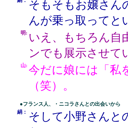
絹：
そもそもお嬢さん
んが乗っ取ってと
明:
いえ、もちろん自
ンでも展示させて
山:
今だに娘には「私
（笑）。
●フランス人、・ニコラさんとの出会いから
絹：
そして小野さんと