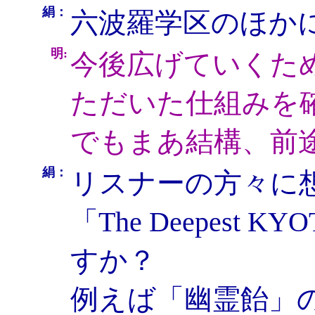
絹：
六波羅学区のほか
明:
今後広げていくた
ただいた仕組みを
でもまあ結構、前
絹：
リスナーの方々に
「The Deepes
すか？
例えば「幽霊飴」