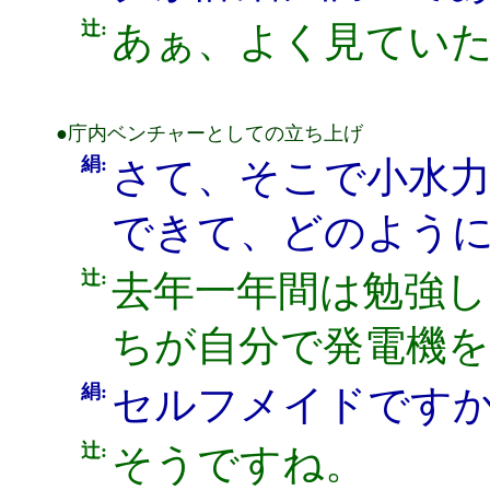
辻:
あぁ、よく見てい
●庁内ベンチャーとしての立ち上げ
絹:
さて、そこで小水力
できて、どのよう
辻:
去年一年間は勉強
ちが自分で発電機
絹:
セルフメイドです
辻:
そうですね。