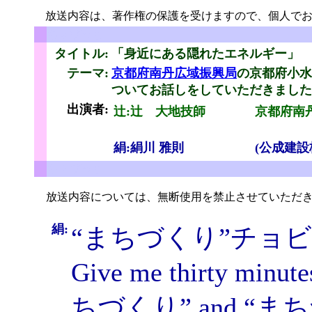
放送内容は、著作権の保護を受けますので、個人でお
ちょびっと
タイトル:
「
身近にある隠れたエネルギー」
テーマ:
京都府南丹広域振興局
の京都府小水
ついてお話しをしていただきました
と
出演者:
辻:辻 大地技師
京都府南
（
絹:絹川 雅則
(公成建設
ちょびっと
放送内容については、無断使用を禁止させていただき
絹:
“まちづくり”チョ
Give me thirty minute
ちづくり” and “まちづく