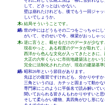
それに対して伝統工法は「柳に雪折れなし
して、どさっとはいかない。
壁は崩れたけれども、後でもう一回ジャッ
しいでしょうか。
木:
結局そういうことです。
絹:
世の中にはどうもその二つをごっちゃにし
がいて、そのせいで今、棟梁がおっしゃっ
木:
逆に言うと、載せるだけのデータが少なす
現在やっと、ある程度のデータが取れて、
西洋から色んな文化が入ってきたときに、
大正の六年くらいに市街地建築法とかいう
完全に法制化されたのが、現在の建築基準
絹:
昭和26年という節目があります。
先ほどの復習ですけれども、分かりやすか
三角というのは、カチッと固まって動かな
専門家にこのように平仮名で読み解いてい
聞いておられる皆さんもわかりやすいと思
そして柔らかい建物、真四角がひし形にな