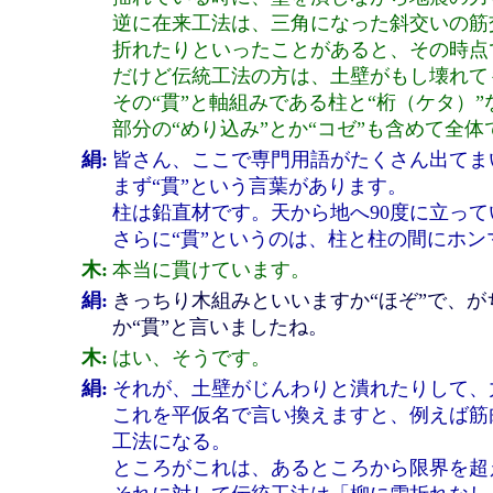
逆に在来工法は、三角になった斜交いの筋
折れたりといったことがあると、その時点
だけど伝統工法の方は、土壁がもし壊れて
その“貫”と軸組みである柱と“桁（ケタ）
部分の“めり込み”とか“コゼ”も含めて全
絹:
皆さん、ここで専門用語がたくさん出てま
まず“貫”という言葉があります。
柱は鉛直材です。天から地へ90度に立って
さらに“貫”というのは、柱と柱の間にホ
木:
本当に貫けています。
絹:
きっちり木組みといいますか“ほぞ”で、
か“貫”と言いましたね。
木:
はい、そうです。
絹:
それが、土壁がじんわりと潰れたりして、
これを平仮名で言い換えますと、例えば筋
工法になる。
ところがこれは、あるところから限界を超