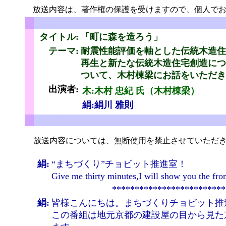
放送内容は、著作権の保護を受けますので、個人でお
ちょびっと
タイトル:
「
町に森を造ろう」
テーマ:
耐震性能評価を軸とした伝統木造住
再生と新たな伝統木造住宅創造につ
と
ついて、木村棟梁にお話をいただき
出演者:
木:木村 忠紀 氏（木村棟梁）
絹:絹川 雅則
ちょびっと
放送内容については、無断使用を禁止させていただき
絹:
“まちづくり”チョビット推進室！
Give me thirty minutes,I will show you 
*************************
絹:
皆様こんにちは。まちづくりチョビット推
この番組は地元京都の建設屋の目から見た