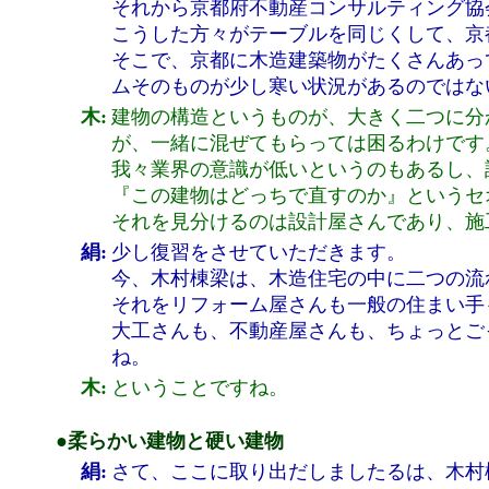
それから京都府不動産コンサルティング協
こうした方々がテーブルを同じくして、京
そこで、京都に木造建築物がたくさんあっ
ムそのものが少し寒い状況があるのではな
木:
建物の構造というものが、大きく二つに分
が、一緒に混ぜてもらっては困るわけです
我々業界の意識が低いというのもあるし、
『この建物はどっちで直すのか』というセ
それを見分けるのは設計屋さんであり、施
絹:
少し復習をさせていただきます。
今、木村棟梁は、木造住宅の中に二つの流
それをリフォーム屋さんも一般の住まい手
大工さんも、不動産屋さんも、ちょっとご
ね。
木:
ということですね。
●柔らかい建物と硬い建物
絹:
さて、ここに取り出だしましたるは、木村