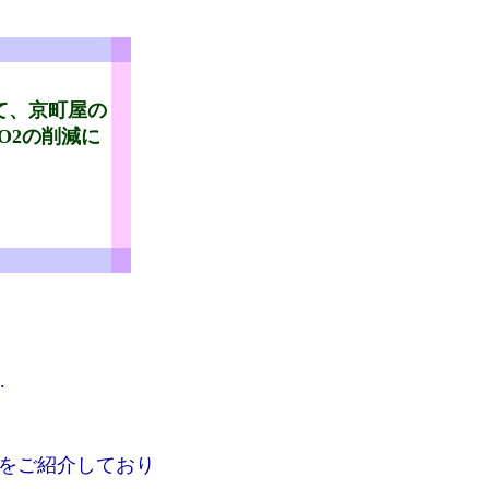
て、京町屋の
O2の削減に
っ
.
をご紹介しており