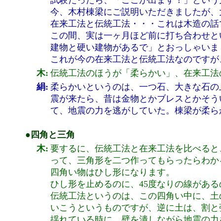
試験だったら、「ここが出ます！」という
今、木村棟梁にご説明いただきましたが、
在来工法と伝統工法・・・これは木造の話
この間、実は一ヶ月ほど前に打ち合わせと
建物と硬い建物があるで」とおっしゃいま
これが今の在来工法と伝統工法なのですが
木:
伝統工法のほうが「柔らかい」、在来工法
絹:
柔らかいというのは、一つ石、大きな石の
震が来たら、昔は金物とかブレスとかそう
て、地震の力を逃がしていた。棟梁が柔ら
●四角と三角
木:
要するに、伝統工法と在来工法を比べると
って、三角形を二つ作ってもらったらわか
四角い物はひし形になります。
ひし形を止めるのに、45度なりの線があ
伝統工法というのは、この四角い中に、土
いこうというものですが、逆に土は、割と
揺れている時に、壁を潰しながら地震の力