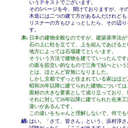
いうテキストでございます。
その5ページを今、開けておりますが、そ
木造には二つの建て方があるんだけれども
リスナーの方もひょっとしたら、その辺り
す。
木:
日本の建物全般なのですが、建築基準法が
石の上に柱を立てて、上を組んであげると
地方によっては石場建てといいます。
そういう方法で建物を建てていったんです
の面を筋交い的なもので三角で結べという
とは、ほとんど皆無になりました。
しかし京都でずっと住まれている家はほど
昭和26年以降に建てられた建物について
面材の大きな要素として成り立っており、
それに対して26年以降に建てられた在来
違いがあるんです。
この違いをちゃんと理解しないで、何でも
絹:
はい。「さて、皆さん」という、浜村淳さ