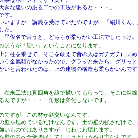
大事なポイントです（笑）。
大きな違いのある二つの工法があると・・・。
です。
いいますか、講義を受けていたのですが、「絹川くん、
した。
、平仮名で言うと、どちらが柔らかい工法でしたっけ。
のほうが「硬い」ということになります。
上に柱を乗せて、そこを敢えて昔の人はガチガチに固め
いう金属類がなかったので、グラッと来たら、グリっと
かいと言われたのは、上の建物の構造も柔らかいんです
、在来工法は真四角を線で描いてもらって、そこに斜線
るんですが・・・三角形は変化しないです。
るのですが、この材が斜交いなんです。
の壁を埋めているだけなんです。土の壁の強さだけで、
強いものではありますが、じわじわ壊れます。
を壁の中へ全部吸収してしまうというやり方なんです。