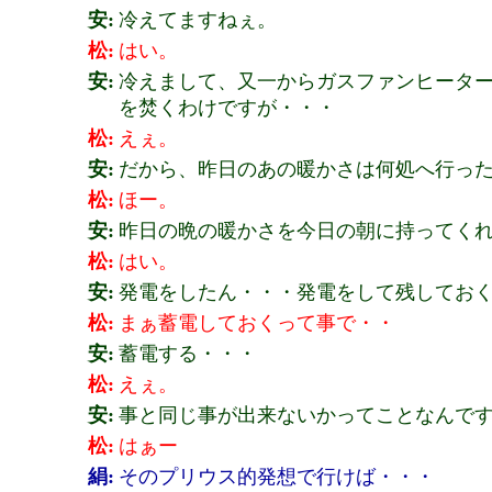
安:
冷えてますねぇ。
松:
はい。
安:
冷えまして、又一からガスファンヒータ
を焚くわけですが・・・
松:
えぇ。
安:
だから、昨日のあの暖かさは何処へ行っ
松:
ほー。
安:
昨日の晩の暖かさを今日の朝に持ってく
松:
はい。
安:
発電をしたん・・・発電をして残してお
松:
まぁ蓄電しておくって事で・・
安:
蓄電する・・・
松:
えぇ。
安:
事と同じ事が出来ないかってことなんで
松:
はぁー
絹:
そのプリウス的発想で行けば・・・