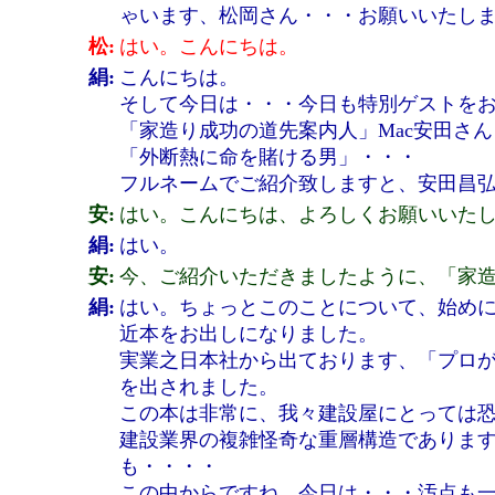
ゃいます、松岡さん・・・お願いいたし
松:
はい。こんにちは。
絹:
こんにちは。
そして今日は・・・今日も特別ゲストを
「家造り成功の道先案内人」Mac安田さ
「外断熱に命を賭ける男」・・・
フルネームでご紹介致しますと、安田昌
安:
はい。こんにちは、よろしくお願いいたし
絹:
はい。
安:
今、ご紹介いただきましたように、「家
絹:
はい。ちょっとこのことについて、始め
近本をお出しになりました。
実業之日本社から出ております、「プロが
を出されました。
この本は非常に、我々建設屋にとっては恐
建設業界の複雑怪奇な重層構造でありま
も・・・・
この中からですね、今日は・・・汚点も