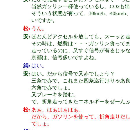
当然ガソリン一杯使っているし、CO2も
そういう状態が有って、30km/h、40km
いですか。
松:
うん。
安:
ほとんどアクセルを放しても、スーッと
その時は、燃費は・・・ガソリン食ってま
走っているのに、又すぐ信号が有るじゃ
京都は、信号多いですよね。
絹:
はい。
安:
はい。だから信号で又赤でしょう？
三条で赤で、これまた四条迄行けりゃあ
六角で赤でしょ。
又ブレーキを踏む。
で、折角走ってきたエネルギーをぜーん
松:
あぁ、はぁはぁはぁ。
だから、ガソリンを使って、折角走りだ
でしょ。