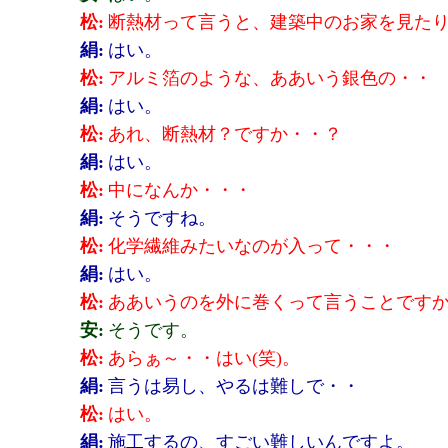
松:
断熱材って言うと、建築中のお家を見た
絹:
はい。
松:
アルミ箔のような、ああいう銀色の・・
絹:
はい。
松:
あれ、断熱材？ですか・・？
絹:
はい。
松:
中になんか・・・
絹:
そうですね。
松:
化学繊維みたいなのが入って・・・
絹:
はい。
松:
ああいうのを外に巻くって言うことです
安:
そうです。
松:
あらぁ～・・はい(笑)。
絹:
言うは易し、やるは難しで・・
松:
はい。
絹:
施工するの、すごい難しいんですよ。