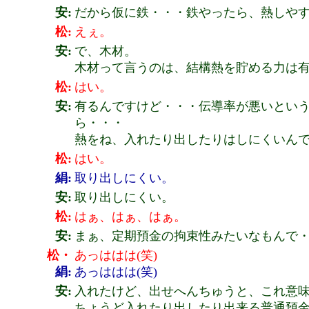
安:
だから仮に鉄・・・鉄やったら、熱しや
松:
えぇ。
安:
で、木材。
木材って言うのは、結構熱を貯める力は
松:
はい。
安:
有るんですけど・・・伝導率が悪いとい
ら・・・
熱をね、入れたり出したりはしにくいん
松:
はい。
絹:
取り出しにくい。
安:
取り出しにくい。
松:
はぁ、はぁ、はぁ。
安:
まぁ、定期預金の拘束性みたいなもんで
松・
あっははは(笑)
絹:
あっははは(笑)
安:
入れたけど、出せへんちゅうと、これ意
ちょうど入れたり出したり出来る普通預