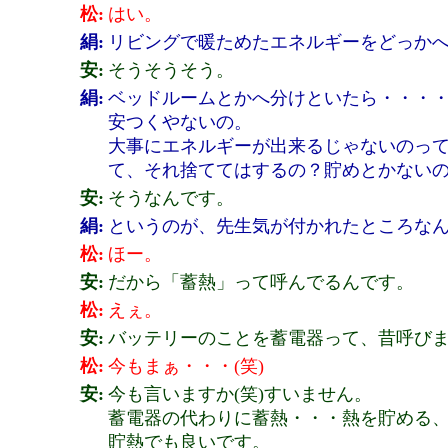
松:
はい。
絹:
リビングで暖ためたエネルギーをどっか
安:
そうそうそう。
絹:
ベッドルームとかへ分けといたら・・・
安つくやないの。
大事にエネルギーが出来るじゃないのっ
て、それ捨ててはするの？貯めとかない
安:
そうなんです。
絹:
というのが、先生気が付かれたところな
松:
ほー。
安:
だから「蓄熱」って呼んでるんです。
松:
えぇ。
安:
バッテリーのことを蓄電器って、昔呼び
松:
今もまぁ・・・(笑)
安:
今も言いますか(笑)すいません。
蓄電器の代わりに蓄熱・・・熱を貯める
貯熱でも良いです。