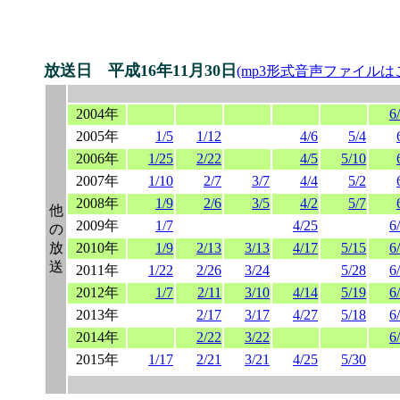
放送日 平成16年11月30日
(mp3形式音声ファイルは
2004年
6
2005年
1/5
1/12
4/6
5/4
2006年
1/25
2/22
4/5
5/10
2007年
1/10
2/7
3/7
4/4
5/2
2008年
1/9
2/6
3/5
4/2
5/7
他
2009年
1/7
4/25
6
の
放
2010年
1/9
2/13
3/13
4/17
5/15
6
送
2011年
1/22
2/26
3/24
5/28
6
2012年
1/7
2/11
3/10
4/14
5/19
6
2013年
2/17
3/17
4/27
5/18
6
2014年
2/22
3/22
6
2015年
1/17
2/21
3/21
4/25
5/30