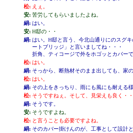
松:
えぇ。
安:
苦労してもらいましたよね。
絹:
はい。
安:
H邸の・・
絹:
はい。H邸と言う、今北山通りにのスグキ
ートブリッジ」と言いましてね・・・
折角、ティコージで外をホゴッとカバー
松:
はい。
絹:
そっから、断熱材そのまま出しても、家
松:
はい。
絹:
その上をきっちり、雨にも風にも耐える
松:
そうですねぇ。そして、見栄えも良く・
絹:
そうです。
安:
そうですよね。
松:
と言うことも必要ですよね。
絹:
そのカバー掛けんのが、工事として設計