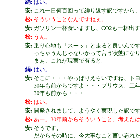
絹:
はい。
安:
これ一日何百回って繰り返す訳ですから
松:
そういうことなんですねぇ。
安:
ガソリン一杯食いますし、CO2も一杯出
松:
うん。
安:
乗り心地も「スーッ」と走ると良いんで
っちゃうんじゃないかって言う状態にな
まぁ、これが現実で有ると。
絹:
はい。
安:
そこに・・・やっぱりえらいですね、ト
30年も前からですよ・・・プリウス、二
30年も前から・・・
松:
はい。
安:
開発されまして、ようやく実現した訳で
松:
あー。30年前からそういうこと、考えた
安:
そうです。
だからその時に、今大事なこと言い忘れた