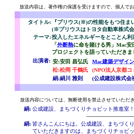
放送内容は、著作権の保護を受けますので、個人でお
こ
タイトル:
『プリウス(※)の性能をもつ住ま
(※プリウスはトヨタ自動車株式
テーマ:
投入したエネルギーをとことん利
「
外断熱
に命を賭ける男」Mac安
プロジェクトを語っていただきま
出演者:
安:安田 昌弘氏
Mac建築デザイ
松:松岡 千鶴氏
(NPO法人京都
絹:絹川 雅則
(公成建設株式会
せ
放送内容については、無断使用を禁止させていただき
絹:
公成建設、まちづくりチョビット推進室
──────────────
絹:
皆さんこんにちは。公成建設、まちづく
ていただきますのは、まちづくりチョビ