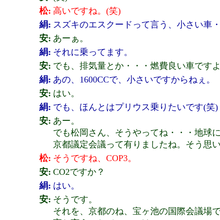
松:
高いですね。(笑)
絹:
スズキのエスクードって言う、小さい車
安:
あーぁ。
絹:
それに乗ってます。
安:
でも、排気量とか・・・燃費良い車です
絹:
あの、1600CCで、小さいですからねぇ。
安:
はい。
絹:
でも、ほんとはプリウス乗りたいです(笑)
安:
あー。
でも松岡さん、そうやってね・・・地球
京都議定会議って有りましたね。そう思
松:
そうですね、COP3。
安:
CO2ですか？
絹:
はい。
安:
そうです。
それを、京都のね、宝ヶ池の国際会議場で