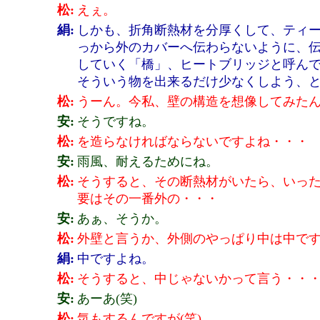
松:
えぇ。
絹:
しかも、折角断熱材を分厚くして、ティ
っから外のカバーへ伝わらないように、
していく「橋」、ヒートブリッジと呼ん
そういう物を出来るだけ少なくしよう、
松:
うーん。今私、壁の構造を想像してみた
安:
そうですね。
松:
を造らなければならないですよね・・・
安:
雨風、耐えるためにね。
松:
そうすると、その断熱材がいたら、いっ
要はその一番外の・・・
安:
あぁ、そうか。
松:
外壁と言うか、外側のやっぱり中は中で
絹:
中ですよね。
松:
そうすると、中じゃないかって言う・・
安:
あーあ(笑)
松:
気もするんですが(笑)