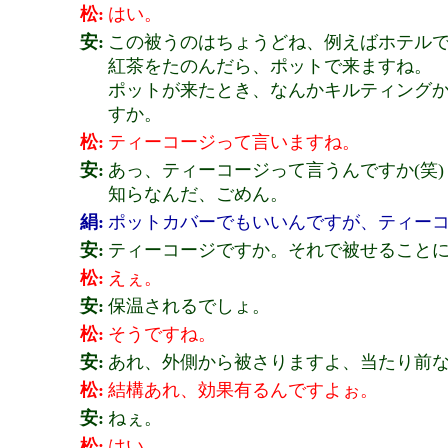
松:
はい。
安:
この被うのはちょうどね、例えばホテル
紅茶をたのんだら、ポットで来ますね。
ポットが来たとき、なんかキルティング
すか。
松:
ティーコージって言いますね。
安:
あっ、ティーコージって言うんですか(笑)
知らなんだ、ごめん。
絹:
ポットカバーでもいいんですが、ティー
安:
ティーコージですか。それで被せること
松:
えぇ。
安:
保温されるでしょ。
松:
そうですね。
安:
あれ、外側から被さりますよ、当たり前
松:
結構あれ、効果有るんですよぉ。
安:
ねぇ。
松:
はい。