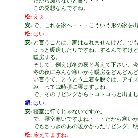
だから減らないと言う・・・
この発想なんですね。
松:
えぇ。
安:
で、これを家へ・・・こういう形の家を
松:
はい。
安:
と言うことは、家は走れませんけど、で
ょっと暖房したりですね、するんですけ
暖房する。
そして、例えば冬の夜と考えて下さい、
冬の夜にみんな寒いから暖房をどんどん
い言うて、とうとう上着を脱ぐは、アイ
み」って12時頃に寝ますよね。
で、そのリビングからトコトコっと出ま
絹:
はい。
安:
寝室に行くじゃないですか。
で、寝室寒いですよね・・・だから寒い
でもさっきのあの暖かかったリビング、
松:
冷えてますね。