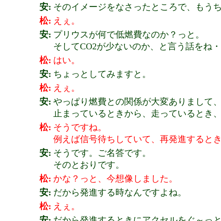
安:
そのイメージをなさったところで、もう
松:
えぇ。
安:
プリウスが何で低燃費なのか？っと。
そしてCO2が少ないのか、と言う話をね
松:
はい。
安:
ちょっとしてみますと。
松:
えぇ。
安:
やっぱり燃費との関係が大変ありまして
止まっているときから、走っているとき
松:
そうですね。
例えば信号待ちしていて、再発進すると
安:
そうです。ご名答です。
そのとおりです。
松:
かな？っと、今想像しました。
安:
だから発進する時なんですよね。
松:
えぇ。
安:
だから発進するときにアクセルをぐ～っ