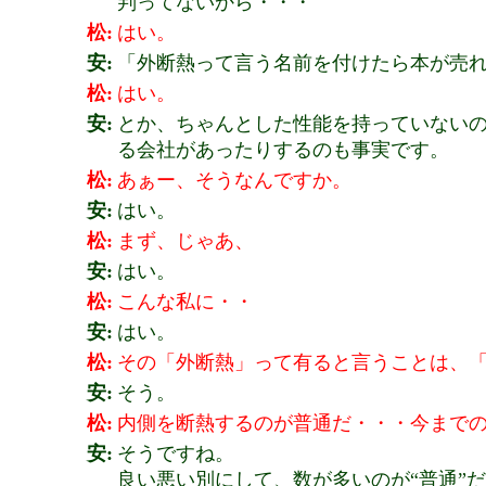
判ってないから・・・
松:
はい。
安:
「外断熱って言う名前を付けたら本が売
松:
はい。
安:
とか、ちゃんとした性能を持っていない
る会社があったりするのも事実です。
松:
あぁー、そうなんですか。
安:
はい。
松:
まず、じゃあ、
安:
はい。
松:
こんな私に・・
安:
はい。
松:
その「外断熱」って有ると言うことは、
安:
そう。
松:
内側を断熱するのが普通だ・・・今まで
安:
そうですね。
良い悪い別にして、数が多いのが“普通”