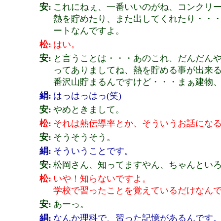
安:
これにねぇ、一番いいのがね、コンクリ
熱を貯めたり、また出してくれたり・・
ートなんですよ。
松:
はい。
安:
と言うことは・・・あのこれ、だんだん
ってありましてね、熱を貯める事が出来
番沢山貯まるんですけど・・・まぁ建物、
絹:
はっはっはっ(笑)
安:
やめときまして。
松:
それは熱伝導率とか、そういうお話にな
安:
そうそうそう。
絹:
そういうことです。
安:
松岡さん、知ってますやん、ちゃんとい
松:
いや！知らないですよ。
学校で習ったことを覚えているだけなん
安:
あーっ。
絹:
なんか理科で、習った記憶があるんです