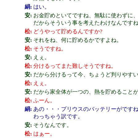
絹:
はい。
安:
お金貯めといてですね、無駄に使わずに
だからそういう事を考えたわけなんです
松:
どうやって貯めるんですか?
安:
それをね、何に貯めるかですよね。
松:
そうですね。
安:
えぇ。
松:
分けるってまた難しそうですね。
安:
だから分けるって今、ちょうど判りやす
松:
えぇ。
安:
だから家全体が一つの、熱を貯めること
松:
ふーん。
絹:
あの・・・プリウスのバッテリーがです
わっちゃう訳です。
安:
そうなんです。
松:
はぁー。